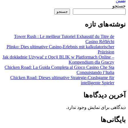
بستن
جستجو
جستجو
نوشته‌های تازه
Tower Rush : Le meilleur Tutoriel Exhaustif du Titre de
Casino Réfléchi
Plinko: Dies ultimative Casino-Erlebnis mit kalkulatorischer
Präzision
Jak dokładnie Używać z Opcji BLIK w Platformach Online –
Kompendium dla Graczy
Chicken Road: La Guida Completa al Gioco Casino Che Sta
Conquistando l’Italia
Chicken Road: Dieses ultimative Strategie-Crashgame für
intelligente Spieler
آخرین دیدگاه‌ها
دیدگاهی برای نمایش وجود ندارد.
بایگانی‌ها