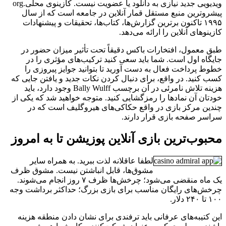
ویدیویی جدید نیازی به دانلود یا عضویت نیست. کازینوی محلی.org
پیشروترین منبع مستقل قمار آنلاین در جامعه است که از سال
۱۹۹۵ تاکنون برترین گزارش‌ها، کتاب‌ها، تحقیقات و پیشنهادات
کازینوهای آنلاین را ارائه می‌دهد.
طبق معمول، افتخارات باکس دقیقاً تحت تأثیر میزان حضور در
جایگاه اول است. شما باید سعی کنید ترکیب‌های مؤثری را در
خطوط پرداخت فعال به دست آورید تا بتوانید جوایز پیروزی را
کسب کنید. در واقع، برای دنبال کردن نکات جدید و یافتن جایی که
هزینه تلاش نامرئی در آن برچسب Bally Wulff وجود دارد، باید
خودتان آن نمادها را رمزگشایی کنید. متوجه خواهید شد که یکی از
چندین مرکز بازی در واقع حکاکی‌های هیروگلیف است که در
سراسر صفحه بازی قرار دارند.
محبوب‌ترین بازی آنلاین پوزیشن تا به امروز
لطفا عاقلانه لذت ببرید. به همراه سایر
مشوق‌ها، قابل انباشتن نیست. مشوق ظرف
یک ماه منقضی می‌شود؛ چرخش‌ها ظرف ۷ روز انجام می‌شوند.
چرخش‌های رایگان مناسب برای بازی بزرگ؛ حداکثر برداشت وجه
۱۰۰ تا ۲۴۰ دلار.
این کتیبه‌های عرفانی باید ترفندی برای نشان دادن منطقه هزینه