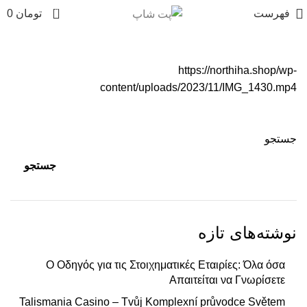
0
فهرست
تومان
0
https://northiha.shop/wp-
content/uploads/2023/11/IMG_1430.mp4
جستجو
جستجو
نوشته‌های تازه
Ο Οδηγός για τις Στοιχηματικές Εταιρίες: Όλα όσα
Απαιτείται να Γνωρίσετε
Talismania Casino – Tvůj Komplexní průvodce Světem