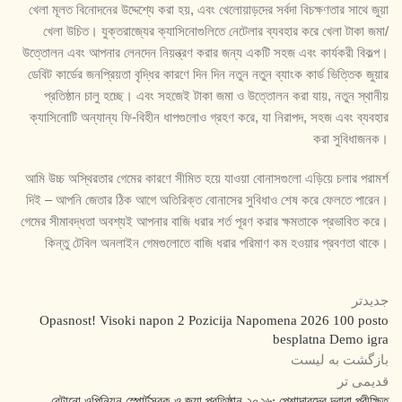
খেলা মূলত বিনোদনের উদ্দেশ্যে করা হয়, এবং খেলোয়াড়দের সর্বদা বিচক্ষণতার সাথে জুয়া
খেলা উচিত। যুক্তরাজ্যের ক্যাসিনোগুলিতে নেটেলার ব্যবহার করে খেলা টাকা জমা/
উত্তোলন এবং আপনার লেনদেন নিয়ন্ত্রণ করার জন্য একটি সহজ এবং কার্যকরী বিকল্প।
ডেবিট কার্ডের জনপ্রিয়তা বৃদ্ধির কারণে দিন দিন নতুন নতুন ব্যাংক কার্ড ভিত্তিক জুয়ার
প্রতিষ্ঠান চালু হচ্ছে। এবং সহজেই টাকা জমা ও উত্তোলন করা যায়, নতুন স্থানীয়
ক্যাসিনোটি অন্যান্য ফি-বিহীন ধাপগুলোও গ্রহণ করে, যা নিরাপদ, সহজ এবং ব্যবহার
করা সুবিধাজনক।
আমি উচ্চ অস্থিরতার গেমের কারণে সীমিত হয়ে যাওয়া বোনাসগুলো এড়িয়ে চলার পরামর্শ
দিই – আপনি জেতার ঠিক আগে অতিরিক্ত বোনাসের সুবিধাও শেষ করে ফেলতে পারেন।
গেমের সীমাবদ্ধতা অবশ্যই আপনার বাজি ধরার শর্ত পূরণ করার ক্ষমতাকে প্রভাবিত করে।
কিন্তু টেবিল অনলাইন গেমগুলোতে বাজি ধরার পরিমাণ কম হওয়ার প্রবণতা থাকে।
جدیدتر
Opasnost! Visoki napon 2 Pozicija Napomena 2026 100 posto
besplatna Demo igra
بازگشت به لیست
قدیمی تر
বেটানো ওপিনিয়ন স্পোর্টসবুক ও জুয়া প্রতিষ্ঠান ২০২৬: পেশাদারদের দ্বারা পরীক্ষিত