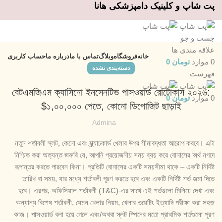
پت شاپ و کلینیک دامپزشکی هانا
جست و جو
علاقه مندی ها
خانه
فروشگاه
وبلاگ
تماس با ما
درباره ما
حساب کاربری
0
موارد
تومان
0
دسته‌بندی نشده
فهرست
বেটএমজিএম ক্যাসিনো ইনসেনটিভ পাসওয়ার্ড রোটোকাস ২০২৬:
0
موارد
تومان
0
$১,০০,০০০ পেতে, কোনো ডিপোজিট ছাড়াই
Admina
নতুন শর্তাবলী স্লট, কেনো এবং স্ক্র্যাচকার্ড খেলার উপর সীমাবদ্ধতা আরোপ করবে। এটা
নিশ্চিত করা অত্যন্ত জরুরি যে, আপনি প্রয়োজনীয় সময় ব্যয় করে বোনাসের অর্থ নগদে
রূপান্তর করতে পারবেন কিনা। প্রতিটি বোনাসের একটি সময়সীমা থাকে – একটি নির্দিষ্ট
তারিখ বা সময়, যার মধ্যে শর্তাবলী পূরণ করতে হবে এবং একটি নির্দিষ্ট শর্ত জমা দিতে
হবে। এরপর, অফিসিয়াল শর্তাবলী (T&C)-এর সাথে এই শর্তগুলো মিলিয়ে দেখা এবং
অন্যান্য বিশেষ শর্তাবলী, যেমন খেলার নিয়ম, খেলার ওয়েটিং ইত্যাদি পরীক্ষা করা সহজ
কাজ। পাসওয়ার্ড বলা হয়ে গেলে এবং/অথবা স্লট স্পিনের মতো প্রাথমিক শর্তগুলো পূরণ