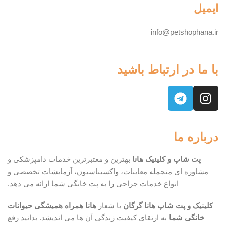
ایمیل
info@petshophana.ir
با ما در ارتباط باشید
درباره ما
پت شاپ و کلینیک هانا
بهترین و معتبرترین خدمات دامپزشکی و
مشاوره ای منجمله معاینات، واکسیناسیون، آزمایشات تخصصی و
انواع خدمات جراحی را به پت خانگی شما ارائه می دهد.
کلینیک و پت شاپ هانا گرگان
با شعار
هانا همراه همیشگی حیوانات
خانگی شما
به ارتقای کیفیت زندگی آن ها می اندیشد. بدانید رفع