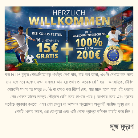
কম RTP যুক্ত গেমগুলিতে বড় পার্থক্য দেখা যায়, যার অর্থ হলো, এগুলি দেখতে কম সময়
দেয় বলে মনে হলেও, যখন বাস্তবে আয় হয় তখন তা অনেক বেশি হয়। অন্যদিকে, টেবিল
গেমগুলি সাধারণত মাত্র ৫০% বা তারও কম রিটার্ন দেয়, যার মানে হলো যারা এই ধরনের
গেম খেলেন তাদের লক্ষ্যে পৌঁছাতে বেশি সময় লাগতে পারে। আপনার সময় এবং শ্রমের
সর্বোচ্চ ব্যবহার করতে, এমন গেম খেলুন যা আপনার প্রয়োজন অনুযায়ী সর্বোচ্চ মূল্য দেয়।
গেমটি খেলার আগে, এর যোগ্যতা এবং এটি থেকে প্রাপ্ত কমিশন যাচাই করে নিন।
সূক্ষ্ম মুদ্রণ