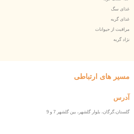
غذای سگ
غذای گربه
مراقبت از حیوانات
نژاد گربه
مسیر های ارتباطی
آدرس
گلستان،گرگان، بلوار گلشهر، بین گلشهر 7 و 9