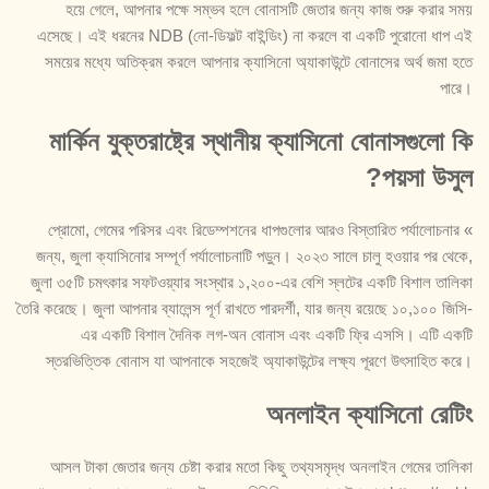
হয়ে গেলে, আপনার পক্ষে সম্ভব হলে বোনাসটি জেতার জন্য কাজ শুরু করার সময়
এসেছে। এই ধরনের NDB (নো-ডিফল্ট বাইন্ডিং) না করলে বা একটি পুরোনো ধাপ এই
সময়ের মধ্যে অতিক্রম করলে আপনার ক্যাসিনো অ্যাকাউন্টে বোনাসের অর্থ জমা হতে
পারে।
মার্কিন যুক্তরাষ্ট্রে স্থানীয় ক্যাসিনো বোনাসগুলো কি
পয়সা উসুল?
» প্রোমো, গেমের পরিসর এবং রিডেম্পশনের ধাপগুলোর আরও বিস্তারিত পর্যালোচনার
জন্য, জুলা ক্যাসিনোর সম্পূর্ণ পর্যালোচনাটি পড়ুন। ২০২৩ সালে চালু হওয়ার পর থেকে,
জুলা ৩৫টি চমৎকার সফটওয়্যার সংস্থার ১,২০০-এর বেশি স্লটের একটি বিশাল তালিকা
তৈরি করেছে। জুলা আপনার ব্যালেন্স পূর্ণ রাখতে পারদর্শী, যার জন্য রয়েছে ১০,১০০ জিসি-
এর একটি বিশাল দৈনিক লগ-অন বোনাস এবং একটি ফ্রি এসসি। এটি একটি
স্তরভিত্তিক বোনাস যা আপনাকে সহজেই অ্যাকাউন্টের লক্ষ্য পূরণে উৎসাহিত করে।
অনলাইন ক্যাসিনো রেটিং
আসল টাকা জেতার জন্য চেষ্টা করার মতো কিছু তথ্যসমৃদ্ধ অনলাইন গেমের তালিকা