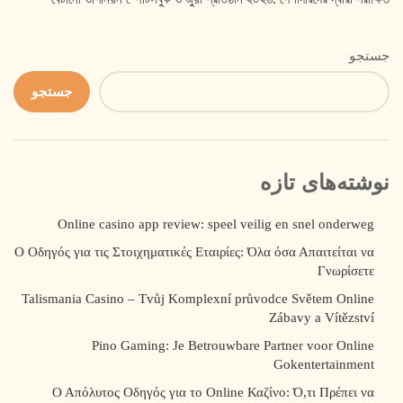
جستجو
جستجو
نوشته‌های تازه
Online casino app review: speel veilig en snel onderweg
Ο Οδηγός για τις Στοιχηματικές Εταιρίες: Όλα όσα Απαιτείται να
Γνωρίσετε
Talismania Casino – Tvůj Komplexní průvodce Světem Online
Zábavy a Vítězství
Pino Gaming: Je Betrouwbare Partner voor Online
Gokentertainment
Ο Απόλυτος Οδηγός για το Online Καζίνο: Ό,τι Πρέπει να