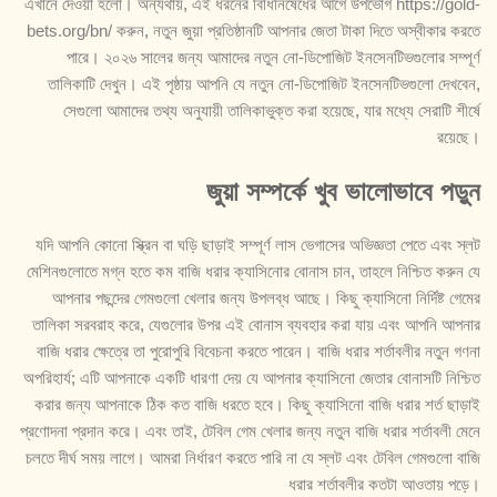
এখানে দেওয়া হলো। অন্যথায়, এই ধরনের বিধিনিষেধের আগে উপভোগ
https://gold-
bets.org/bn/
করুন, নতুন জুয়া প্রতিষ্ঠানটি আপনার জেতা টাকা দিতে অস্বীকার করতে
পারে। ২০২৬ সালের জন্য আমাদের নতুন নো-ডিপোজিট ইনসেনটিভগুলোর সম্পূর্ণ
তালিকাটি দেখুন। এই পৃষ্ঠায় আপনি যে নতুন নো-ডিপোজিট ইনসেনটিভগুলো দেখবেন,
সেগুলো আমাদের তথ্য অনুযায়ী তালিকাভুক্ত করা হয়েছে, যার মধ্যে সেরাটি শীর্ষে
রয়েছে।
জুয়া সম্পর্কে খুব ভালোভাবে পড়ুন
যদি আপনি কোনো স্ক্রিন বা ঘড়ি ছাড়াই সম্পূর্ণ লাস ভেগাসের অভিজ্ঞতা পেতে এবং স্লট
মেশিনগুলোতে মগ্ন হতে কম বাজি ধরার ক্যাসিনোর বোনাস চান, তাহলে নিশ্চিত করুন যে
আপনার পছন্দের গেমগুলো খেলার জন্য উপলব্ধ আছে। কিছু ক্যাসিনো নির্দিষ্ট গেমের
তালিকা সরবরাহ করে, যেগুলোর উপর এই বোনাস ব্যবহার করা যায় এবং আপনি আপনার
বাজি ধরার ক্ষেত্রে তা পুরোপুরি বিবেচনা করতে পারেন। বাজি ধরার শর্তাবলীর নতুন গণনা
অপরিহার্য; এটি আপনাকে একটি ধারণা দেয় যে আপনার ক্যাসিনো জেতার বোনাসটি নিশ্চিত
করার জন্য আপনাকে ঠিক কত বাজি ধরতে হবে। কিছু ক্যাসিনো বাজি ধরার শর্ত ছাড়াই
প্রণোদনা প্রদান করে। এবং তাই, টেবিল গেম খেলার জন্য নতুন বাজি ধরার শর্তাবলী মেনে
চলতে দীর্ঘ সময় লাগে। আমরা নির্ধারণ করতে পারি না যে স্লট এবং টেবিল গেমগুলো বাজি
ধরার শর্তাবলীর কতটা আওতায় পড়ে।