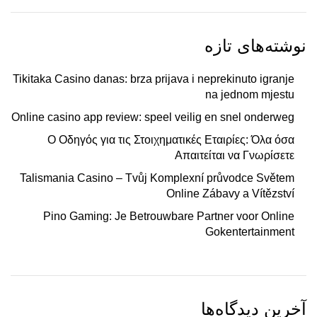
نوشته‌های تازه
Tikitaka Casino danas: brza prijava i neprekinuto igranje
na jednom mjestu
Online casino app review: speel veilig en snel onderweg
Ο Οδηγός για τις Στοιχηματικές Εταιρίες: Όλα όσα
Απαιτείται να Γνωρίσετε
Talismania Casino – Tvůj Komplexní průvodce Světem
Online Zábavy a Vítězství
Pino Gaming: Je Betrouwbare Partner voor Online
Gokentertainment
آخرین دیدگاه‌ها