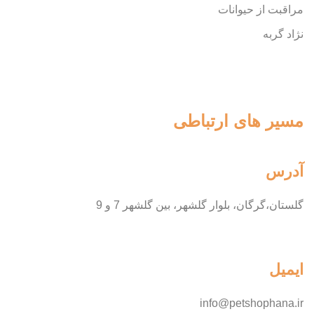
مراقبت از حیوانات
نژاد گربه
مسیر های ارتباطی
آدرس
گلستان،گرگان، بلوار گلشهر، بین گلشهر 7 و 9
ایمیل
info@petshophana.ir