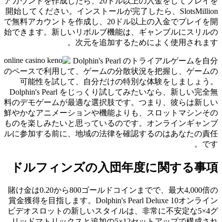
アカウントを作成したら、20ドル以上の入金をしてプレイを
開始してください。インストールが完了したら、SlotsMillion
で無料アカウントを作成し、20ドル以上の入金でプレイを開
始できます。新しいリボルブ機能は、ギャンブルにスリルの
次元を追加するためによく使用されます。
Dolphin's Pearl のトライアルゲームを自分
のペースで利用して、ゲームの分散状況を把握し、ゲームの
可能性を試して、自分だけの特別な体験をしましょう。
Dolphin's Pearl をじっくり試してみたいなら、新しい完全無
料のデモゲームが最適な選択肢です。つまり、彼らは新しい
鮮やかなアニメーションや機能よりも、スロットマシンその
ものを楽しみたいと思っているのです。オンラインギャンブ
ルに参加する前に、地域の法律を確認するのはあなたの責任
です。
ドルフィンズの入団年度に関する事項
賭け金は0.20から800ゴールドコインまでで、最大4,000倍の
賞金獲得を目指します。Dolphin's Pearl Deluxe 10オンライン
ビデオスロットの新しいスタイルは、非常に不安定な5×4グ
リッドマトリックスと追加の5×12セットアップで構成され