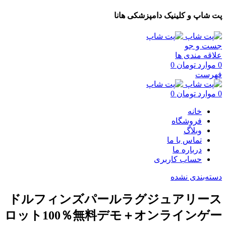
پت شاپ و کلینیک دامپزشکی هانا
جست و جو
علاقه مندی ها
0
موارد
تومان
0
فهرست
0
موارد
تومان
0
خانه
فروشگاه
وبلاگ
تماس با ما
درباره ما
حساب کاربری
دسته‌بندی نشده
ドルフィンズパールラグジュアリース
ロット100％無料デモ＋オンラインゲー