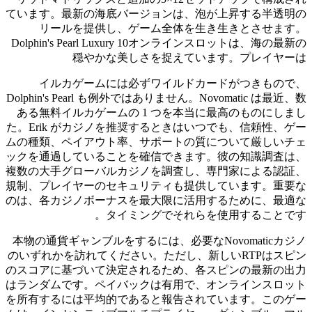
ています。最新の海底バージョンは、泡が上昇する半透明の
リールを提供し、ゲーム全体を生き生きとさせます。
Dolphin's Pearl Luxury 10オンラインスロットは、海の最新の
穏やかな美しさを捉えています。プレイヤーは
イルカゲームには必ずワイルドカードがつきもので、
Dolphin's Pearl も例外ではありません。Novomatic は最近、数
ある無料イルカゲームの 1 つを本当に最高のものにしまし
た。Erik がカジノを推奨するときはいつでも、信頼性、ゲー
ムの種類、ペイアウト率、サポートの質について厳しいチェ
ックを通過していることを確信できます。彼の知識調査は、
複数の大手グローバルカジノを調査し、専門家による認証、
規制、プレイヤーのセキュリティも提供しています。重要な
のは、各カジノボーナスを最大限に活用するために、最適な
タイミングでそれらを使用することです。
本物の通貨ギャンブルをするには、必要なNovomaticカジノ
のいずれかを訪れてください。ただし、新しいRTPはスピン
のスコアに基づいて決定されるため、各スピンの最新の出力
はランダムです。ペイバックは有用で、オンラインスロット
を所有するには平均的であると報告されています。このゲー