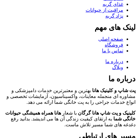
غذای گربه
مراقبت از حیوانات
نژاد گربه
لینک های مهم
صفحه اصلی
فروشگاه
تماس با ما
درباره ما
وبلاگ
درباره ما
پت شاپ و کلینیک هانا
بهترین و معتبرترین خدمات دامپزشکی و
مشاوره ای منجمله معاینات، واکسیناسیون، آزمایشات تخصصی و
انواع خدمات جراحی را به پت خانگی شما ارائه می دهد.
کلینیک و پت شاپ هانا گرگان
با شعار
هانا همراه همیشگی حیوانات
خانگی شما
به ارتقای کیفیت زندگی آن ها می اندیشد. بدانید رفع
دغدغه های شما مسیر تلاش ماست.
مسیر های ارتباطی