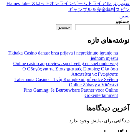
قدیمی تر
Flames Jokerスロットオンラインゲームトライアル
ギャンブル＆完全無料スピン
بستن
جستجو
جستجو
نوشته‌های تازه
Tikitaka Casino danas: brza prijava i neprekinuto igranje na
jednom mjestu
Online casino app review: speel veilig en snel onderweg
Ο Οδηγός για τις Στοιχηματικές Εταιρίες: Όλα όσα
Απαιτείται να Γνωρίσετε
Talismania Casino – Tvůj Komplexní průvodce Světem
Online Zábavy a Vítězství
Pino Gaming: Je Betrouwbare Partner voor Online
Gokentertainment
آخرین دیدگاه‌ها
دیدگاهی برای نمایش وجود ندارد.