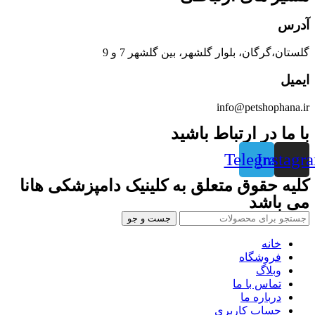
آدرس
گلستان،گرگان، بلوار گلشهر، بین گلشهر 7 و 9
ایمیل
info@petshophana.ir
با ما در ارتباط باشید
Telegram
Instagr
کلیه حقوق متعلق به کلینیک دامپزشکی هانا
می باشد
جست و جو
خانه
فروشگاه
وبلاگ
تماس با ما
درباره ما
حساب کاربری