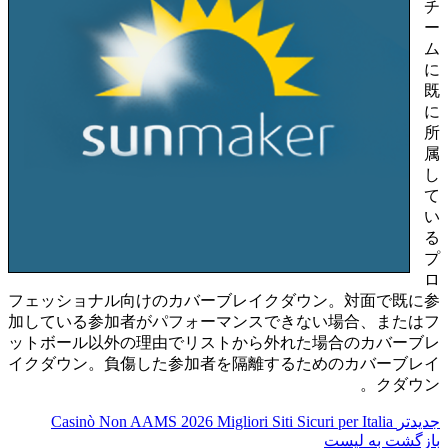
チ
ー
ム
に
既
に
所
属
し
て
い
る
プ
ロ
フェッショナル向けのカバーブレイクダウン。対面で既に参
加している参加者がパフォーマンスできない場合、またはフ
ットボール以外の理由でリストから外れた場合のカバーブレ
イクダウン。負傷した参加者を隔離するためのカバーブレイ
クダウン。
جدیدتر
Casinò Non AAMS 2026 Migliori Siti Sicuri per Italia
بازگشت به لیست