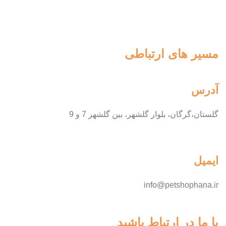
مسیر های ارتباطی
آدرس
گلستان،گرگان، بلوار گلشهر، بین گلشهر 7 و 9
ایمیل
info@petshophana.ir
با ما در ارتباط باشید