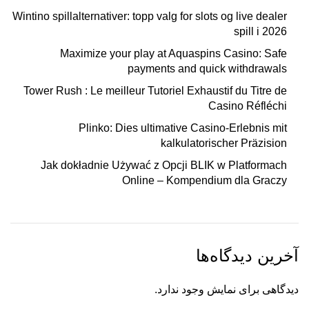
Wintino spillalternativer: topp valg for slots og live dealer
spill i 2026
Maximize your play at Aquaspins Casino: Safe
payments and quick withdrawals
Tower Rush : Le meilleur Tutoriel Exhaustif du Titre de
Casino Réfléchi
Plinko: Dies ultimative Casino-Erlebnis mit
kalkulatorischer Präzision
Jak dokładnie Używać z Opcji BLIK w Platformach
Online – Kompendium dla Graczy
آخرین دیدگاه‌ها
دیدگاهی برای نمایش وجود ندارد.