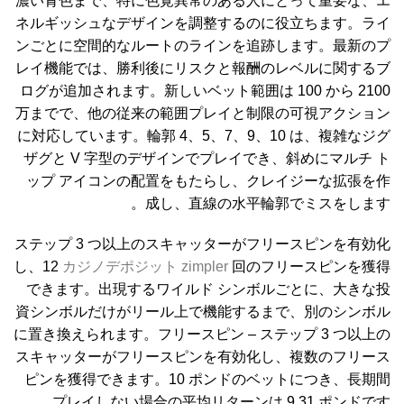
濃い青色まで、特に色覚異常のある人にとって重要な、エ
ネルギッシュなデザインを調整するのに役立ちます。ライ
ンごとに空間的なルートのラインを追跡します。最新のプ
レイ機能では、勝利後にリスクと報酬のレベルに関するブ
ログが追加されます。新しいベット範囲は 100 から 2100
万までで、他の従来の範囲プレイと制限の可視アクション
に対応しています。輪郭 4、5、7、9、10 は、複雑なジグ
ザグと V 字型のデザインでプレイでき、斜めにマルチ ト
ップ アイコンの配置をもたらし、クレイジーな拡張を作
成し、直線の水平輪郭でミスをします。
ステップ 3 つ以上のスキャッターがフリースピンを有効化
し、12
カジノデポジット zimpler
回のフリースピンを獲得
できます。出現するワイルド シンボルごとに、大きな投
資シンボルだけがリール上で機能するまで、別のシンボル
に置き換えられます。フリースピン – ステップ 3 つ以上の
スキャッターがフリースピンを有効化し、複数のフリース
ピンを獲得できます。10 ポンドのベットにつき、長期間
プレイしない場合の平均リターンは 9.31 ポンドです。