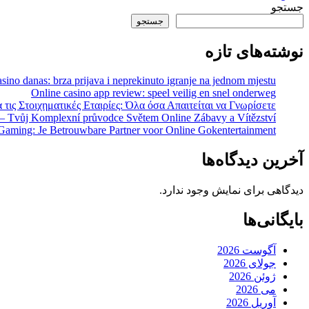
جستجو
جستجو
نوشته‌های تازه
sino danas: brza prijava i neprekinuto igranje na jednom mjestu
Online casino app review: speel veilig en snel onderweg
 τις Στοιχηματικές Εταιρίες: Όλα όσα Απαιτείται να Γνωρίσετε
 – Tvůj Komplexní průvodce Světem Online Zábavy a Vítězství
Gaming: Je Betrouwbare Partner voor Online Gokentertainment
آخرین دیدگاه‌ها
دیدگاهی برای نمایش وجود ندارد.
بایگانی‌ها
آگوست 2026
جولای 2026
ژوئن 2026
می 2026
آوریل 2026