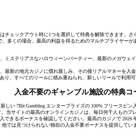
はチェックアウト時に1つを選択して特典を解除できます。さら
ルで、多くの場合、最高の利益を得るためのマルチプライヤーが
ムから、ミステリアスなハロウィーンパーティー、最新のメガウ
、最新の地元カジノに慣れ親しみ、その後リアルマネーを入金
あり、すべてのリールに積み重ねられ、新しいリールで利用可能に
入金不要のギャンブル施設の特典コード
7Bit Gambling エンタープライズの 100% フリース
プレイできます。当サイトの最高のオンラインカジノは、毎日何千人も
きるボーナスを確認してください。最高のカジノで 2026 年
では見つけられない独自の入金不要ボーナスを提供しています。Jo