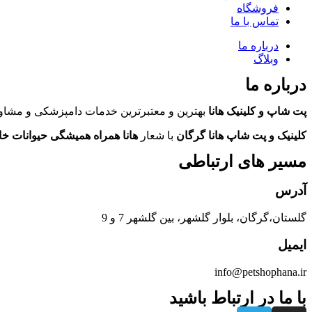
فروشگاه
تماس با ما
درباره ما
وبلاگ
درباره ما
پت شاپ و کلینیک هانا
بهترین و معتبرترین خدمات دامپزشکی و مشاور
کلینیک و پت شاپ هانا گرگان
با شعار
هانا همراه همیشگی حیوانات خ
مسیر های ارتباطی
آدرس
گلستان،گرگان، بلوار گلشهر، بین گلشهر 7 و 9
ایمیل
info@petshophana.ir
با ما در ارتباط باشید