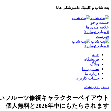
پت شاپ و کلینیک دامپزشکی هانا
جست و جو
علاقه مندی ها
0
موارد
تومان
0
فهرست
0
موارد
تومان
0
خانه
فروشگاه
وبلاگ
تماس با ما
درباره ما
حساب کاربری
دسته‌بندی نشده
新しいフルーツ修復キャラクターペイアウト
個人無料と2026年中にもたらされます