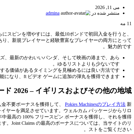
می 11, 2026
منتشر شده در
admina
11
مه
にスピンを増やすには、最低10ポンドで初回入金を行うと、
あり、新規プレイヤーと経験豊富なプレイヤーの両方にとって
魅力的です。
ェイズ、最新のかわいいパンダ、そして映画の港まで、あら
ゆるリストよりも少ないです。
する価値があるタイミングを見極めるには良い方法です。
なり、ft ビデオ ゲームに追加の弾丸を獲得できます。
 2026 – イギリスおよびその他の地域
ピン入金不要ボーナスを獲得して、
Pokies Machinesのプレイ方法
新
のプレイヤーを満足させています。ウェルカム パッケージからリロ
中最高の 100% フリースピン ボーナスを獲得し、それを獲得
int Claims の最高のボーナスについては、当サイトのリ
ストをご覧ください。