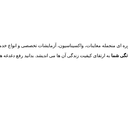
ه ای منجمله معاینات، واکسیناسیون، آزمایشات تخصصی و انواع خدما
انگی شما
به ارتقای کیفیت زندگی آن ها می اندیشد. بدانید رفع دغدغ