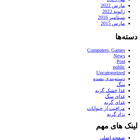
مارس 2022
ژانویه 2022
سپتامبر 2016
مارس 2015
دسته‌ها
Computers, Games
News
Post
public
Uncategorized
دسته‌بندی نشده
سگ
غذا خشک گربه
غذای سگ
غذای گربه
مراقبت از حیوانات
نژاد گربه
لینک های مهم
صفحه اصلی