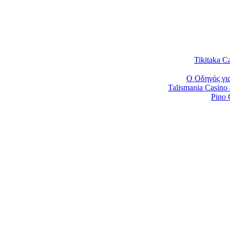
Tikitaka Ca
Ο Οδηγός για
Talismania Casino
Pino 