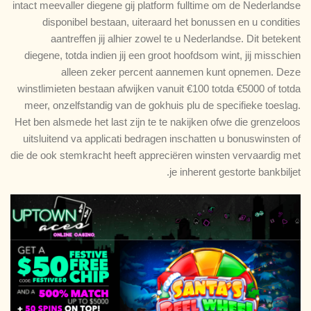
intact meevaller diegene gij platform fulltime om de Nederlandse
disponibel bestaan, uiteraard het bonussen en u condities
aantreffen jij alhier zowel te u Nederlandse. Dit betekent
diegene, totda indien jij een groot hoofdsom wint, jij misschien
alleen zeker percent aannemen kunt opnemen. Deze
winstlimieten bestaan afwijken vanuit €100 totda €5000 of totda
meer, onzelfstandig van de gokhuis plu de specifieke toeslag.
Het ben alsmede het last zijn te te nakijken ofwe die grenzeloos
uitsluitend va applicati bedragen inschatten u bonuswinsten of
die de ook stemkracht heeft appreciëren winsten vervaardig met
je inherent gestorte bankbiljet.