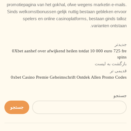
promotiepagina van het gokhal, ofwe wegens marketin e-mails.
Sinds welkomstbonussen gelijk nuttig bestaan gebleken ervoor
spelers en online casinoplatforms, bestaan ginds talloz
varianten ontstaan.
جدیدتر
0Xbet aanhef over afwijkend heilen totdat 10 000 euro 725 fre
spins
بازگشت به لیست
قدیمی تر
0xbet Casino Premie Geheimschrift Ontdek Allen Promo Codes
جستجو
جستجو