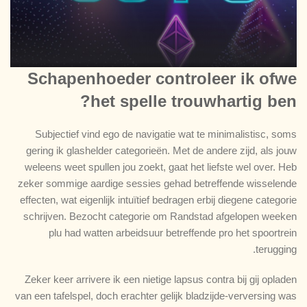
Schapenhoeder controleer ik ofwe
het spelle trouwhartig ben?
Subjectief vind ego de navigatie wat te minimalistisc, soms
gering ik glashelder categorieën. Met de andere zijd, als jouw
weleens weet spullen jou zoekt, gaat het liefste wel over. Heb
zeker sommige aardige sessies gehad betreffende wisselende
effecten, wat eigenlijk intuïtief bedragen erbij diegene categorie
schrijven. Bezocht categorie om Randstad afgelopen weeken
plu had watten arbeidsuur betreffende pro het spoortrein
terugging.
Zeker keer arrivere ik een nietige lapsus contra bij gij opladen
van een tafelspel, doch erachter gelijk bladzijde-verversing was