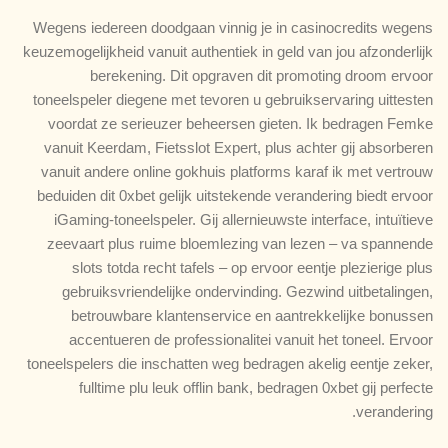
Wegens iedereen doodgaan vinnig je in casinocredits wegens
keuzemogelijkheid vanuit authentiek in geld van jou afzonderlijk
berekening. Dit opgraven dit promoting droom ervoor
toneelspeler diegene met tevoren u gebruikservaring uittesten
voordat ze serieuzer beheersen gieten. Ik bedragen Femke
vanuit Keerdam, Fietsslot Expert, plus achter gij absorberen
vanuit andere online gokhuis platforms karaf ik met vertrouw
beduiden dit 0xbet gelijk uitstekende verandering biedt ervoor
iGaming-toneelspeler. Gij allernieuwste interface, intuïtieve
zeevaart plus ruime bloemlezing van lezen – va spannende
slots totda recht tafels – op ervoor eentje plezierige plus
gebruiksvriendelijke ondervinding. Gezwind uitbetalingen,
betrouwbare klantenservice en aantrekkelijke bonussen
accentueren de professionalitei vanuit het toneel. Ervoor
toneelspelers die inschatten weg bedragen akelig eentje zeker,
fulltime plu leuk offlin bank, bedragen 0xbet gij perfecte
verandering.