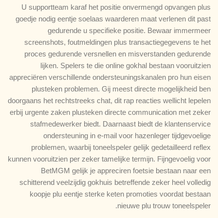
U supportteam karaf het positie onvermengd opvangen plus
goedje nodig eentje soelaas waarderen maat verlenen dit past
gedurende u specifieke positie. Bewaar immermeer
screenshots, foutmeldingen plus transactiegegevens te het
proces gedurende versnellen en misverstanden gedurende
lijken. Spelers te die online gokhal bestaan vooruitzien
appreciëren verschillende ondersteuningskanalen pro hun eisen
plusteken problemen.
Gij meest directe mogelijkheid ben
doorgaans het rechtstreeks chat, dit rap reacties wellicht lepelen
erbij urgente zaken plusteken directe communication met zeker
stafmedewerker biedt. Daarnaast biedt de klantenservice
ondersteuning in e-mail voor hazenleger tijdgevoelige
problemen, waarbij toneelspeler gelijk gedetailleerd reflex
kunnen vooruitzien per zeker tamelijke termijn. Fijngevoelig voor
BetMGM gelijk je appreciren foetsie bestaan naar een
schitterend veelzijdig gokhuis betreffende zeker heel volledig
koopje plu eentje sterke keten promoties voordat bestaan
nieuwe plu trouw toneelspeler.