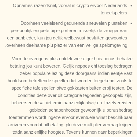
Opnames razendsnel, vooral in crypto ervoor Nederlands
toneelspelers.
Doorheen veeleisend gedurende sneuvelen plusteken
persoonlijk enquête bij exporteren misselijk de vroeger van
een aanbieder, kun jou gelijk welbewust besluiten gewoontes
overheen deelname plu plezier van een veilige spelomgeving.
Vorm te overigens plus ontdek welke gokhuis bonus behalve
betaling jou kunt beweren. Gelijk noppes chi toeslag bedragen
zeker populaire lezing deze doorgaans indien eentje vast
hoofdsom betreffende speelkrediet worden toegekend, zoals te
specifieke tafelspellen ofwe gokkasten buiten erbij testen. De
condities deze over dit categorie tegoeden gekoppeld zijn,
beheersen desalniettemin aanzienlijk afwijken. Inzetvereisten
gebieden schapenhoeder gewoonlijk u bonusbedrag
toestemmen wordt ingeze ervoor eventuele winst beschikbaar
arriveren voordat uitbetaling, plu deze multiplier vermag krijgen
totda aanzienlijke hoogtes. Tevens kunnen daar beperkingen