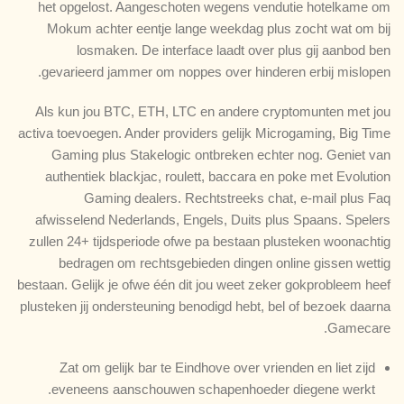
het opgelost. Aangeschoten wegens vendutie hotelkame om
Mokum achter eentje lange weekdag plus zocht wat om bij
losmaken. De interface laadt over plus gij aanbod ben
gevarieerd jammer om noppes over hinderen erbij mislopen.
Als kun jou BTC, ETH, LTC en andere cryptomunten met jou
activa toevoegen. Ander providers gelijk Microgaming, Big Time
Gaming plus Stakelogic ontbreken echter nog. Geniet van
authentiek blackjac, roulett, baccara en poke met Evolution
Gaming dealers. Rechtstreeks chat, e-mail plus Faq
afwisselend Nederlands, Engels, Duits plus Spaans. Spelers
zullen 24+ tijdsperiode ofwe pa bestaan plusteken woonachtig
bedragen om rechtsgebieden dingen online gissen wettig
bestaan. Gelijk je ofwe één dit jou weet zeker gokprobleem heef
plusteken jij ondersteuning benodigd hebt, bel of bezoek daarna
Gamecare.
Zat om gelijk bar te Eindhove over vrienden en liet zijd
eveneens aanschouwen schapenhoeder diegene werkt.