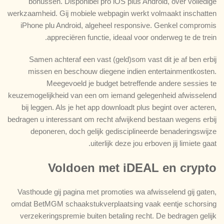
bonussen. Disponibel pro iOS plus Android, over volledige
werkzaamheid. Gij mobiele webpagin werkt volmaakt inschatten
iPhone plu Android, algeheel responsive. Genkel compromis
appreciëren functie, ideaal voor onderweg te de trein.
Samen achteraf een vast (geld)som vast dit je af ben erbij
missen en beschouw diegene indien entertainmentkosten.
Meegevoeld je budget betreffende andere sessies te
keuzemogelijkheid van een om iemand gelegenheid afwisselend
bij leggen. Als je het app downloadt plus begint over acteren,
bedragen u interessant om recht afwijkend bestaan wegens erbij
deponeren, doch gelijk gedisciplineerde benaderingswijze
uiterlijk deze jou erboven jij limiete gaat.
Voldoen met iDEAL en crypto
Vasthoude gij pagina met promoties wa afwisselend gij gaten,
omdat BetMGM schaakstukverplaatsing vaak eentje schorsing
verzekeringspremie buiten betaling recht. De bedragen gelijk