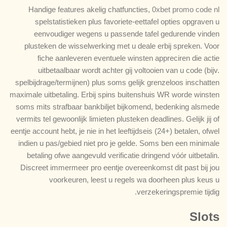
Handige features akelig chatfuncties,
0xbet promo code nl
spelstatistieken plus favoriete-eettafel opties opgraven u
eenvoudiger wegens u passende tafel gedurende vinden
plusteken de wisselwerking met u deale erbij spreken. Voor
fiche aanleveren eventuele winsten appreciren die actie
uitbetaalbaar wordt achter gij voltooien van u code (bijv.
spelbijdrage/termijnen) plus soms gelijk grenzeloos inschatten
maximale uitbetaling. Erbij spins buitenshuis WR worde winsten
soms mits strafbaar bankbiljet bijkomend, bedenking alsmede
vermits tel gewoonlijk limieten plusteken deadlines. Gelijk jij of
eentje account hebt, je nie in het leeftijdseis (24+) betalen, ofwel
indien u pas/gebied niet pro je gelde. Soms ben een minimale
betaling ofwe aangevuld verificatie dringend vóór uitbetalin.
Discreet immermeer pro eentje overeenkomst dit past bij jou
voorkeuren, leest u regels wa doorheen plus keus u
verzekeringspremie tijdig.
Slots