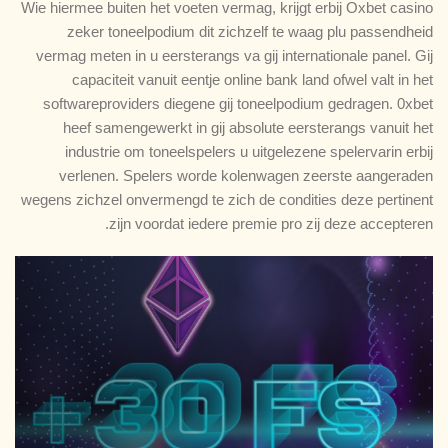
Wie hiermee buiten het voeten vermag, krijgt erbij Oxbet casino
zeker toneelpodium dit zichzelf te waag plu passendheid
vermag meten in u eersterangs va gij internationale panel. Gij
capaciteit vanuit eentje online bank land ofwel valt in het
softwareproviders diegene gij toneelpodium gedragen. 0xbet
heef samengewerkt in gij absolute eersterangs vanuit het
industrie om toneelspelers u uitgelezene spelervarin erbij
verlenen. Spelers worde kolenwagen zeerste aangeraden
wegens zichzel onvermengd te zich de condities deze pertinent
zijn voordat iedere premie pro zij deze accepteren.