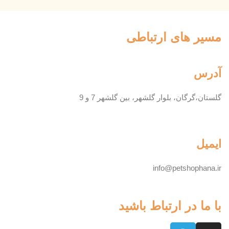
مسیر های ارتباطی
آدرس
گلستان،گرگان، بلوار گلشهر، بین گلشهر 7 و 9
ایمیل
info@petshophana.ir
با ما در ارتباط باشید