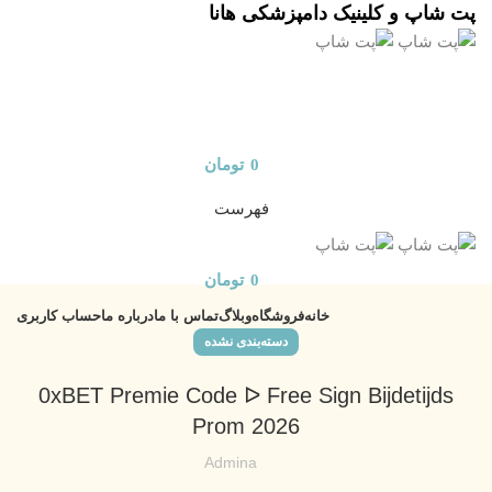
پت شاپ و کلینیک دامپزشکی هانا
0
تومان
فهرست
0
تومان
خانه
فروشگاه
وبلاگ
تماس با ما
درباره ما
حساب کاربری
دسته‌بندی نشده
0xBET Premie Code ᐅ Free Sign Bijdetijds
Prom 2026
Admina