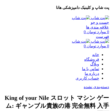
پت شاپ و کلینیک دامپزشکی هانا
جست و جو
علاقه مندی ها
0
موارد
تومان
0
فهرست
0
موارد
تومان
0
خانه
فروشگاه
وبلاگ
تماس با ما
درباره ما
حساب کاربری
دسته‌بندی نشده
King of your Nile スロット マシン ゲー
ム: ギャンブル貴族の港 完全無料 入手