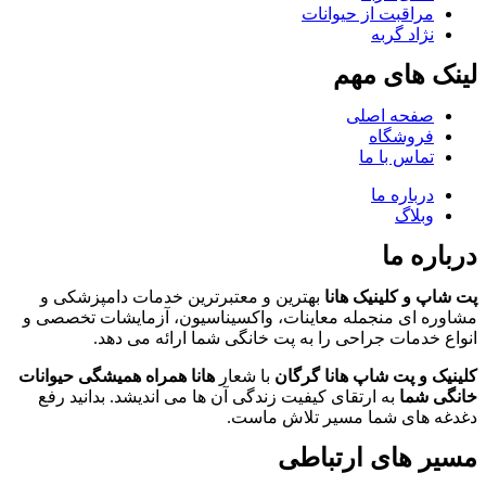
مراقبت از حیوانات
نژاد گربه
لینک های مهم
صفحه اصلی
فروشگاه
تماس با ما
درباره ما
وبلاگ
درباره ما
پت شاپ و کلینیک هانا
بهترین و معتبرترین خدمات دامپزشکی و
مشاوره ای منجمله معاینات، واکسیناسیون، آزمایشات تخصصی و
انواع خدمات جراحی را به پت خانگی شما ارائه می دهد.
کلینیک و پت شاپ هانا گرگان
با شعار
هانا همراه همیشگی حیوانات
خانگی شما
به ارتقای کیفیت زندگی آن ها می اندیشد. بدانید رفع
دغدغه های شما مسیر تلاش ماست.
مسیر های ارتباطی