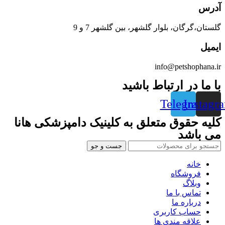
آدرس
گلستان،گرگان، بلوار گلشهر، بین گلشهر 7 و 9
ایمیل
info@petshophana.ir
با ما در ارتباط باشید
Telegram
Instagr
کلیه حقوق متعلق به کلینیک دامپزشکی هانا
می باشد
جست و جو
خانه
فروشگاه
وبلاگ
تماس با ما
درباره ما
حساب کاربری
علاقه مندی ها