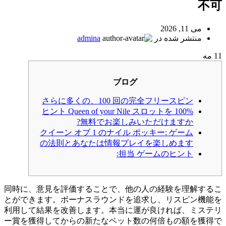
不可
می 11, 2026
منتشر شده در
admina
11
مه
ブログ
さらに多くの、100 回の完全フリースピン
ヒント Queen of your Nile スロットを 100%
無料でお楽しみいただけますか?
クイーン オブ 1 のナイル ポッキー: ゲーム
の法則とあなたは情報プレイを楽しめます
担当 ゲームのヒント:
同時に、意見を評価することで、他の人の経験を理解するこ
とができます。ボーナスラウンドを追求し、リスピン機能を
利用して結果を改善します。本当に運が良ければ、ミステリ
ー賞を獲得してからの新たなベット数の何倍もの額を獲得で