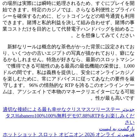
の場所は実際には瞬時に処理されるため、すぐにプレイを開
始できます。特定のカジノでは、さらなる利便性とプライバ
シーを確​​保するために、ビットコインなどの暗号通貨も利用
できます。賭博と私的利益を決して組み合わせず、賭博の事
業コストだけを目的として代替電子ハンドバッグを始めるこ
とを想像してみてください。
新鮮なリールは概念的な茶色がかった背景に設定されてお
り、いくつかの古いエジプトの写真が描かれており、癖にな
るかもしれません。特急が好きなら、最新のスロットマシン
で獲得できる可能性のある最高の最低機能の栄誉は、1,000
ドルの間です。私は義務を提供し、安全にオンラインカジノ
を楽しむために、常にアドバイスに従ってあなたの要件を厳
守します。 96% の情熱的な RTP を誇るこのオンライン ゲー
ムは、アソシエイトで本物のマネークリエイターになる可能
性が最も高いです。
جدیدتر
適切な接続による最も幸せなクリスマスツリーステー
タスHabanero100%100%無料デモ97.88%RTPをお楽しみくだ
さい
بازگشت به لیست
قدیمی تر
ホットショット スロット オピニオン 2026 オンライ