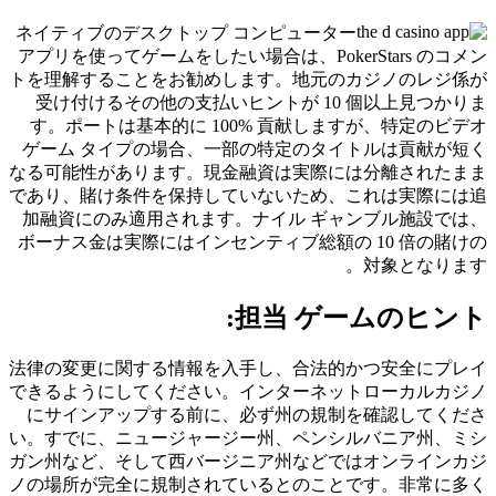
ネイティブのデスクトップ コンピューター
アプリを使ってゲームをしたい場合は、PokerStars のコメン
トを理解することをお勧めします。地元のカジノのレジ係が
受け付けるその他の支払いヒントが 10 個以上見つかりま
す。ポートは基本的に 100% 貢献しますが、特定のビデオ
ゲーム タイプの場合、一部の特定のタイトルは貢献が短く
なる可能性があります。現金融資は実際には分離されたまま
であり、賭け条件を保持していないため、これは実際には追
加融資にのみ適用されます。ナイル ギャンブル施設では、
ボーナス金は実際にはインセンティブ総額の 10 倍の賭けの
対象となります。
担当 ゲームのヒント:
法律の変更に関する情報を入手し、合法的かつ安全にプレイ
できるようにしてください。インターネットローカルカジノ
にサインアップする前に、必ず州の規制を確認してくださ
い。すでに、ニュージャージー州、ペンシルバニア州、ミシ
ガン州など、そして西バージニア州などではオンラインカジ
ノの場所が完全に規制されているとのことです。非常に多く