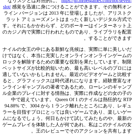
なリスクとは対照的に、
https://jp.mrbetgames.com/hot-seven-
slot/
感覚を迅速に身につけることができます。その無料オン
ライン バージョンは 2013 年に登場しましたが、アリストク
ラット アミューズメントはまったく新しいデジタル方式で
す。それにもかかわらず、どのポーキーはインターネット上
のカジノ内で実際に行われたものであり、ライブラリを配置
することができます。
ナイルの女王の中にある新鮮な兆候は、実際に単に美しいだ
けではなく、本当に充実したオンラインオンラインゲームの
ロックを解除するための重要な役割を果たしています。制限
ベットサイズが比較的短いため、最も高いレベルのプロには
適していないかもしれません。最近のビデオゲームと比較す
ると、グラフィックスは時代遅れになります。経験豊富なオ
ンラインギャンブルの著者であるため、ローレンのギャンブ
ル企業のプレイに対する情熱は、実際に作成などの女の子の
中で超えています。 Queen Of 1 のナイルは熱狂的な RTP
94.88% で、3004 から 1 ランク離れたところにあり、レギュ
ラーを目指すプロにとっては良いゲームであり、楽しいゲー
ムになるでしょう。何日もかけて試してみたものや、最新の
ゲームプレイを体験した人が何であれ、私はこのナイルの女
王のレビューでそのアクションを共有します。