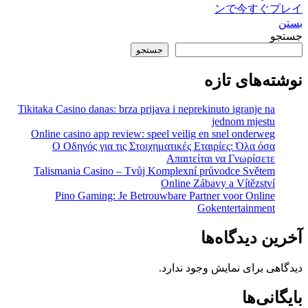
ンで今すぐプレイ
بستن
جستجو
جستجو
نوشته‌های تازه
Tikitaka Casino danas: brza prijava i neprekinuto igranje na
jednom mjestu
Online casino app review: speel veilig en snel onderweg
Ο Οδηγός για τις Στοιχηματικές Εταιρίες: Όλα όσα
Απαιτείται να Γνωρίσετε
Talismania Casino – Tvůj Komplexní průvodce Světem
Online Zábavy a Vítězství
Pino Gaming: Je Betrouwbare Partner voor Online
Gokentertainment
آخرین دیدگاه‌ها
دیدگاهی برای نمایش وجود ندارد.
بایگانی‌ها