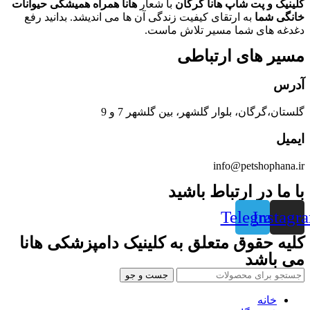
کلینیک و پت شاپ هانا گرگان
با شعار
هانا همراه همیشگی حیوانات
خانگی شما
به ارتقای کیفیت زندگی آن ها می اندیشد. بدانید رفع
دغدغه های شما مسیر تلاش ماست.
مسیر های ارتباطی
آدرس
گلستان،گرگان، بلوار گلشهر، بین گلشهر 7 و 9
ایمیل
info@petshophana.ir
با ما در ارتباط باشید
Telegram
Instagr
کلیه حقوق متعلق به کلینیک دامپزشکی هانا
می باشد
جست و جو
خانه