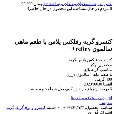
خمیر تقویت استخوان و دندان پرسا pressa
تومان
92.000
0
مردم در حال مشاهده این محصول در حال حاضر!
ناموجود
برای بزرگنمایی کلیک کنید
کنسرو گربه رفلکس پلاس با طعم ماهی
سالمون reflex+
کنسرو رفلکس پلاس گربه
محصول ترکیه
مناسب گربه بالغ
با طعم ماهی سالمون درژل
400 گرمی
انقضا 2023/09/30
5 درصد از مبلغ خرید در کیف پول شما ذخیره میشه
افزودن به علاقه مندی ها
مقایسه
شناسه محصول:
8698995012577
دسته:
کنسرو و پوچ گربه
,
گربه
اشتراک گذاری