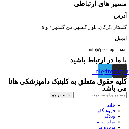
مسیر های ارتباطی
آدرس
گلستان،گرگان، بلوار گلشهر، بین گلشهر 7 و 9
ایمیل
info@petshophana.ir
با ما در ارتباط باشید
Telegram
Instagr
کلیه حقوق متعلق به کلینیک دامپزشکی هانا
می باشد
جست و جو
خانه
فروشگاه
وبلاگ
تماس با ما
درباره ما