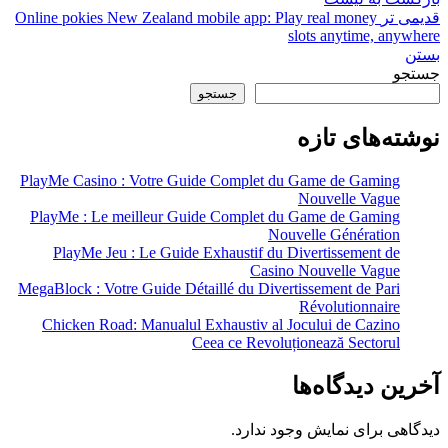
قدیمی تر
Online pokies New Zealand mobile app: Play real money
slots anytime, anywhere
بستن
جستجو
جستجو
نوشته‌های تازه
PlayMe Casino : Votre Guide Complet du Game de Gaming
Nouvelle Vague
PlayMe : Le meilleur Guide Complet du Game de Gaming
Nouvelle Génération
PlayMe Jeu : Le Guide Exhaustif du Divertissement de
Casino Nouvelle Vague
MegaBlock : Votre Guide Détaillé du Divertissement de Pari
Révolutionnaire
Chicken Road: Manualul Exhaustiv al Jocului de Cazino
Ceea ce Revoluționează Sectorul
آخرین دیدگاه‌ها
دیدگاهی برای نمایش وجود ندارد.