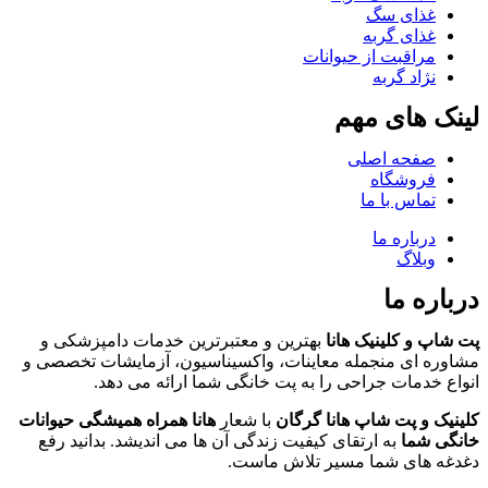
غذای سگ
غذای گربه
مراقبت از حیوانات
نژاد گربه
لینک های مهم
صفحه اصلی
فروشگاه
تماس با ما
درباره ما
وبلاگ
درباره ما
پت شاپ و کلینیک هانا
بهترین و معتبرترین خدمات دامپزشکی و
مشاوره ای منجمله معاینات، واکسیناسیون، آزمایشات تخصصی و
انواع خدمات جراحی را به پت خانگی شما ارائه می دهد.
کلینیک و پت شاپ هانا گرگان
با شعار
هانا همراه همیشگی حیوانات
خانگی شما
به ارتقای کیفیت زندگی آن ها می اندیشد. بدانید رفع
دغدغه های شما مسیر تلاش ماست.