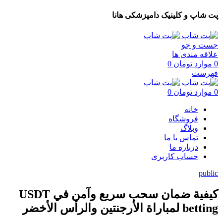
پت شاپ و کلینیک دامپزشکی هانا
جست و جو
علاقه مندی ها
0
موارد
تومان
0
فهرست
0
موارد
تومان
0
خانه
فروشگاه
وبلاگ
تماس با ما
درباره ما
حساب کاربری
public
كيفية ضمان سحب سريع وآمن في USDT
betting لمباراة الأرجنتين والرأس الأخضر