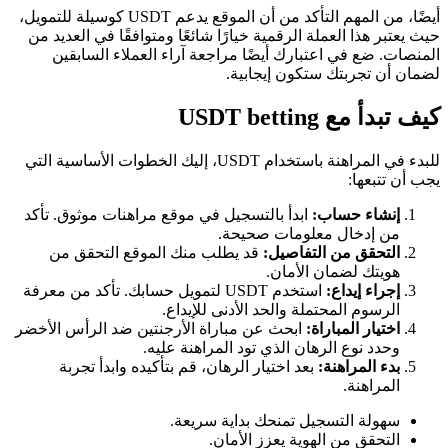
أيضًا، من المهم التأكد من أن الموقع يدعم USDT كوسيلة للتمويل،
حيث يعتبر هذا العملة الرقمية خيارًا شائعًا ومتوافقًا في العديد من
المنصات. ضع في اعتبارك أيضًا مراجعة آراء العملاء السابقين
لضمان أن تجربتك ستكون إيجابية.
كيف تبدأ مع USDT betting
للبدء في المراهنة باستخدام USDT، إليك الخطوات الأساسية التي
يجب أن تتبعها:
إنشاء حساب:
ابدأ بالتسجيل في موقع مراهنات موثوق. تأكد
من إدخال معلومات صحيحة.
التحقق من التفاصيل:
قد يطلب منك الموقع التحقق من
هويتك لضمان الأمان.
إجراء إيداع:
استخدم USDT لتمويل حسابك. تأكد من معرفة
الرسوم المحتملة والحد الأدنى للإيداع.
اختيار المباراة:
ابحث عن مباراة الأرجنتين ضد الرأس الأخضر
وحدد نوع الرهان الذي تود المراهنة عليه.
بدء المراهنة:
بعد اختيار الرهان، قم بتأكيده وابدأ تجربة
المراهنة.
سهولة التسجيل تمنحك بداية سريعة.
التحقق من الهوية يعزز الأمان.