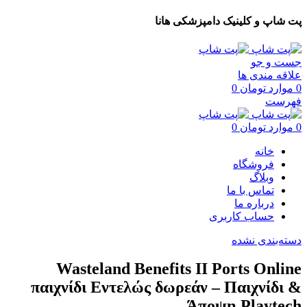
پت شاپ و کلینیک دامپزشکی هانا
جست و جو
علاقه مندی ها
0
موارد
تومان
0
فهرست
0
موارد
تومان
0
خانه
فروشگاه
وبلاگ
تماس با ما
درباره ما
حساب کاربری
دسته‌بندی نشده
Wasteland Benefits II Ports Online
παιχνίδι Εντελώς δωρεάν – Παιχνίδι &
Άποψη Playtech