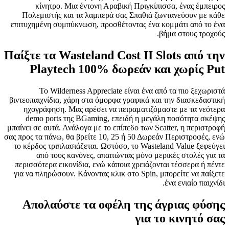
κίνητρο. Μια έντονη Αραβική Πριγκίπισσα, ένας έμπειρος
Πολεμιστής και τα λαμπερά σας Σπαθιά ζωντανεύουν με κάθε
επιτυχημένη συμπύκνωση, προσθέτοντας ένα κομμάτι από το ένα
βήμα στους τροχούς.
Παίξτε τα Wasteland Cost II Slots από την
Playtech 100% δωρεάν και χωρίς Put
Το Wilderness Appreciate είναι ένα από τα πιο ξεχωριστά
βιντεοπαιχνίδια, χάρη στα όμορφα γραφικά και την διασκεδαστική
ηχογράφηση. Μας αρέσει να πειραματιζόμαστε με τα νεότερα
demo ports της BGaming, επειδή η μεγάλη ποσότητα σκέψης
μπαίνει σε αυτά. Ανάλογα με το επίπεδο των Scatter, η περιστροφή
σας προς τα πάνω, θα βρείτε 10, 25 ή 50 Δωρεάν Περιστροφές, ενώ
το κέρδος τριπλασιάζεται. Ωστόσο, το Wasteland Value ξεφεύγει
από τους κανόνες, απαιτώντας μόνο μερικές στολές για τα
περισσότερα εικονίδια, ενώ κάποια χρειάζονται τέσσερα ή πέντε
για να πληρώσουν. Κάνοντας κλικ στο Spin, μπορείτε να παίξετε
ένα ενιαίο παιχνίδι.
Απολαύστε τα οφέλη της άγριας φύσης
για το κινητό σας