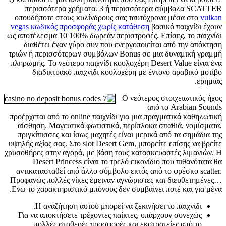
περισσότερα χρήματα. 3 ή περισσότερα σύμβολα SCATTER
οπουδήποτε στους κυλίνδρους σας ταυτόχρονα μέσα στο
vulkan
vegas κωδικός προσφοράς χωρίς κατάθεση
βασικό παιχνίδι έχουν
ως αποτέλεσμα 10 100% δωρεάν περιστροφές. Επίσης, το παιχνίδι
διαθέτει έναν γύρο συν που ενεργοποιείται από την απόκτηση
τριών ή περισσότερων συμβόλων Bonus σε μια δυναμική γραμμή
πληρωμής. Το νεότερο παιχνίδι κουλοχέρη Desert Value είναι ένα
διαδικτυακό παιχνίδι κουλοχέρη με έντονο αραβικό μοτίβο
ερημιάς.
Ο νεότερος στοιχειωτικός ήχος
από το Arabian Sounds
προέρχεται από το online παιχνίδι για μια πραγματικά καθηλωτική
αίσθηση. Μαγευτικά φωτιστικά, περίπλοκα σπαθιά, νομίσματα,
πριγκίπισσες και ίσως μαχητές είναι μερικά από τα σημάδια της
υψηλής αξίας σας. Στο slot Desert Gem, μπορείτε επίσης να βρείτε
χρυσοθήρες στην αγορά, με βάση τους κατασκευαστές λιμανιών. Η
Desert Princess είναι το τρελό εικονίδιο που πιθανότατα θα
αντικατασταθεί από άλλο σύμβολο εκτός από το φρέσκο ​​scatter.
Προφανώς πολλές νίκες έμειναν αγνώριστες και διευθετημένες…
Ενώ το χαρακτηριστικό μπόνους δεν συμβαίνει ποτέ και για μένα.
Η αναζήτηση αυτού μπορεί να ξεκινήσει το παιχνίδι.
Για να αποκτήσετε τρέχοντες παίκτες, υπάρχουν συνεχώς
πολλές σταθερές προσφορές και εκστρατείες από το