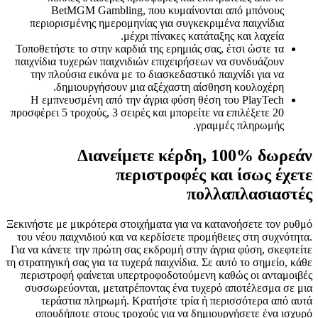
BetMGM Gambling, που κυμαίνονται από μπόνους
περιορισμένης ημερομηνίας για συγκεκριμένα παιχνίδια
μέχρι πίνακες κατάταξης και λαχεία.
Τοποθετήστε το στην καρδιά της ερημιάς σας, έτσι ώστε τα
παιχνίδια τυχερών παιχνιδιών επιχειρήσεων να συνδυάζουν
την πλούσια εικόνα με το διασκεδαστικό παιχνίδι για να
δημιουργήσουν μια αξέχαστη αίσθηση κουλοχέρη.
Η εμπνευσμένη από την άγρια ​​φύση θέση του PlayTech
προσφέρει 5 τροχούς, 3 σειρές και μπορείτε να επιλέξετε 20
γραμμές πληρωμής.
Διανείμετε κέρδη, 100% δωρεάν
περιστροφές και ίσως έχετε
πολλαπλασιαστές
Ξεκινήστε με μικρότερα στοιχήματα για να κατανοήσετε τον ρυθμό
του νέου παιχνιδιού και να κερδίσετε προμήθειες στη συχνότητα.
Για να κάνετε την πρώτη σας εκδρομή στην άγρια ​​φύση, σκεφτείτε
τη στρατηγική σας για τα τυχερά παιχνίδια. Σε αυτό το σημείο, κάθε
περιστροφή φαίνεται υπερτροφοδοτούμενη καθώς οι ανταμοιβές
συσσωρεύονται, μετατρέποντας ένα τυχερό αποτέλεσμα σε μια
τεράστια πληρωμή. Κρατήστε τρία ή περισσότερα από αυτά
οπουδήποτε στους τροχούς για να δημιουργήσετε ένα ισχυρό