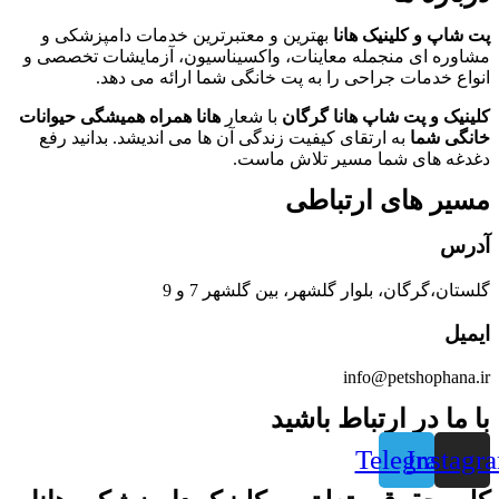
پت شاپ و کلینیک هانا
بهترین و معتبرترین خدمات دامپزشکی و
مشاوره ای منجمله معاینات، واکسیناسیون، آزمایشات تخصصی و
انواع خدمات جراحی را به پت خانگی شما ارائه می دهد.
کلینیک و پت شاپ هانا گرگان
با شعار
هانا همراه همیشگی حیوانات
خانگی شما
به ارتقای کیفیت زندگی آن ها می اندیشد. بدانید رفع
دغدغه های شما مسیر تلاش ماست.
مسیر های ارتباطی
آدرس
گلستان،گرگان، بلوار گلشهر، بین گلشهر 7 و 9
ایمیل
info@petshophana.ir
با ما در ارتباط باشید
Telegram
Instagr