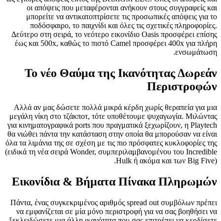
οι απόψεις που μεταφέρονται ανήκουν στους συγγραφείς και
μπορείτε να αντικατοπτρίσετε τις προσωπικές απόψεις για το
ποδόσφαιρο, το παιχνίδι και όλες τις σχετικές πληροφορίες.
Δεύτερο στη σειρά, το νεότερο εικονίδιο Oasis προσφέρει επίσης
έως και 500x, καθώς το πιστό Camel προσφέρει 400x για πλήρη
ενσωμάτωση.
Το νέο Θαύμα της Ικανότητας Δωρεάν
Περιστροφών
Αλλά αν μας δώσετε πολλά μικρά κέρδη χωρίς θεραπεία για μια
μεγάλη νίκη στο τζάκποτ, τότε υποθέτουμε ψυχαγωγία. Μιλώντας
για κινηματογραφικά ports που πραγματικά ξεχωρίζουν, η Playtech
θα νιώθει πάντα την κατάσταση στην οποία θα μπορούσαν να είναι
όλα τα λιμάνια της σε σχέση με τις πιο πρόσφατες κυκλοφορίες της
(ειδικά τη νέα σειρά Wonder, συμπεριλαμβανομένου του Incredible
Hulk ή ακόμα και των Big Five).
Εικονίδια & Βήματα Πίνακα Πληρωμών
Πάντα, ένας συγκεκριμένος αριθμός spread out συμβόλων πρέπει
να εμφανίζεται σε μία μόνο περιστροφή για να σας βοηθήσει να
ξεκλειδώσετε μια άλλη ικανότητα που σας επιτρέπει να κερδίσετε