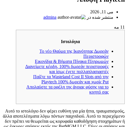
می 11, 2026
منتشر شده در
admina
11
مه
Ιστολόγια
Το νέο Θαύμα της Ικανότητας Δωρεάν
Περιστροφών
Εικονίδια & Βήματα Πίνακα Πληρωμών
Διανείμετε κέρδη, 100% δωρεάν περιστροφές
και ίσως έχετε πολλαπλασιαστές
Παίξτε τα Wasteland Cost II Slots από την
Playtech 100% δωρεάν και χωρίς Put
Απολαύστε τα οφέλη της άγριας φύσης για το
κινητό σας
Αυτό το ιστολόγιο δεν φέρει ευθύνη για μία ήττα, τραυματισμούς,
άλλα αποτελέσματα λόγω πόντων παιχνιδιού. Αυτό το περιεχόμενο
δεν πρέπει να θεωρείται ως κορυφαία καθοδήγηση στοιχημάτων ή
ως έγκυρες απόψεις εκτός της BetMGM LLC. Όλες οι απόψεις και