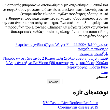
Οι σαρωτές μπορούν να αποκαλύψουν μη ανιχνεύσιμα μυστικά και
να ασφαλίσουν μονοπάτια όταν είστε crackers, επιτρέποντάς σας να
ξεφορτωθείτε εύκολα μεγάλες ποσότητες λάσπης. Αυτό
ενθαρρύνει τους επαγγελματίες να κατανοήσουν περισσότερα για
την επιφάνεια και το υπόγειο τμήμα. Ένα από τα πιο δημοφιλή είναι
η προσθήκη του Drowned Chamber. Οι μάχες τείνουν να γίνονται
διαφορετικές καθώς οι παίκτες πλοηγούνται σε τέτοιου είδους
αλλαγμένο έδαφος.
جدیدتر
100% δωρεάν παιχνίδια τζόγου Wager Fun 22.500+
παιχνίδια επίδειξης
بازگشت به لیست
قدیمی تر
Νεκρός αν όχι ζωντανός 2 Κατάσταση Σχόλιο 2026 βήμα
3 Δωρεάν καζίνο BetVictor $80 μπόνους χωρίς κατάθεση Κύκλοι
περιστροφής! Κόστα Ρίκα
بستن
جستجو
جستجو
نوشته‌های تازه
NV Casino Live Roulette Leitfaden
Coronavirus disease 2019