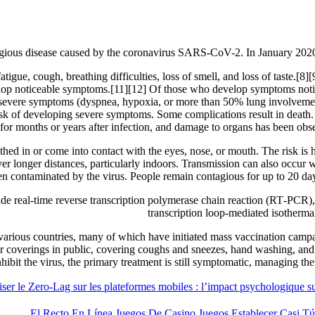
agious disease caused by the coronavirus SARS-CoV-2. In January 2020
gue, cough, breathing difficulties, loss of smell, and loss of taste.[8
evelop noticeable symptoms.[11][12] Of those who develop symptoms notic
vere symptoms (dyspnea, hypoxia, or more than 50% lung involvement 
risk of developing severe symptoms. Some complications result in death
for months or years after infection, and damage to organs has been obse
ed in or come into contact with the eyes, nose, or mouth. The risk is hi
ver longer distances, particularly indoors. Transmission can also occur 
en contaminated by the virus. People remain contagious for up to 20 da
de real-time reverse transcription polymerase chain reaction (RT‑PCR),
transcription loop-mediated isother
rious countries, many of which have initiated mass vaccination campaig
s or coverings in public, covering coughs and sneezes, hand washing, 
hibit the virus, the primary treatment is still symptomatic, managing th
ser le Zero‑Lag sur les plateformes mobiles : l’impact psychologique 
El Recto En Línea Juegos De Casino Juegos Establecer Casi T