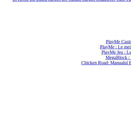
PlayMe Casin
PlayMe : Le mei
PlayMe Jeu : L
MegaBlock : V
Chicken Road: Manualul Ex