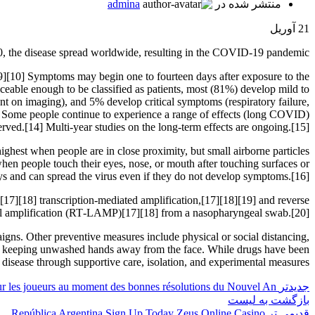
منتشر شده در
admina
21
آوریل
, the disease spread worldwide, resulting in the COVID-19 pandemic.
][9][10] Symptoms may begin one to fourteen days after exposure to the
eable enough to be classified as patients, most (81%) develop mild to
on imaging), and 5% develop critical symptoms (respiratory failure,
. Some people continue to experience a range of effects (long COVID)
rved.[14] Multi-year studies on the long-term effects are ongoing.[15]
ghest when people are in close proximity, but small airborne particles
when people touch their eyes, nose, or mouth after touching surfaces or
ys and can spread the virus even if they do not develop symptoms.[16]
[17][18] transcription-mediated amplification,[17][18][19] and reverse
mal amplification (RT‑LAMP)[17][18] from a nasopharyngeal swab.[20]
ns. Other preventive measures include physical or social distancing,
and keeping unwashed hands away from the face. While drugs have been
e disease through supportive care, isolation, and experimental measures.
جدیدتر
sur les joueurs au moment des bonnes résolutions du Nouvel An
بازگشت به لیست
قدیمی تر
ú _ República Argentina Sign Up Today Zeus Online Casino