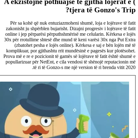
) A ekzistojnë pothuajse të gjitha lojërat e
tjera të Gonzo's Trip?
Për sa kohë që nuk entuziazmoheni shumë, loja e lojërave të fatit
zakonisht ju shpërblen bujarisht. Dizajni progresiv i lojërave të fatit
online i jep përparësi përputhshmërisë me celularin. Kërkesa e lojës
30x për rrotullime shtesë dhe mund të keni varësi 30x nga Put Extra
(zbatohet pesha e lojës online). Kërkesa e saj e bën lojën më të
komplikuar, por gjithashtu rrit mundësinë e pagesës kur plotësohet.
Prova më e re e pozicionit të gamës së lojërave të fatit është shumë e
popullarizuar për NetEnt, e cila vendosi të shënojë reputacionin më
të ri të Gonzo-s me një version të ri brenda vitit 2020.