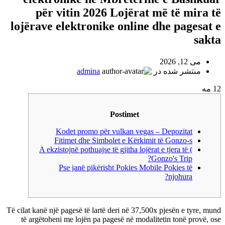
për vitin 2026 Lojërat më të mira të
lojërave elektronike online dhe pagesat e
sakta
می 12, 2026
منتشر شده در
admina
12
مه
Postimet
Kodet promo për vulkan vegas – Depozitat
Fitimet dhe Simbolet e Kërkimit të Gonzo-s
) A ekzistojnë pothuajse të gjitha lojërat e tjera të
Gonzo's Trip?
Pse janë pikërisht Pokies Mobile Pokies të
njohura?
Të cilat kanë një pagesë të lartë deri në 37,500x pjesën e tyre, mund
të argëtoheni me lojën pa pagesë në modalitetin tonë provë, ose