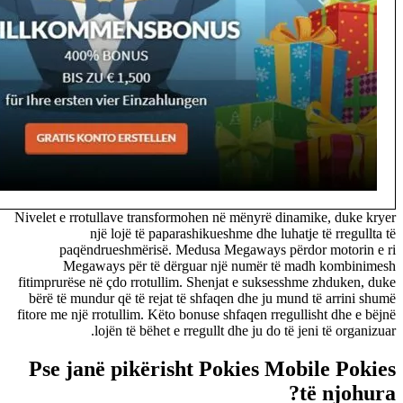
Nivelet e rrotullave transformohen në mënyrë dinamike, duke kryer
një lojë të paparashikueshme dhe luhatje të rregullta të
paqëndrueshmërisë. Medusa Megaways përdor motorin e ri
Megaways për të dërguar një numër të madh kombinimesh
fitimprurëse në çdo rrotullim. Shenjat e suksesshme zhduken, duke
bërë të mundur që të rejat të shfaqen dhe ju mund të arrini shumë
fitore me një rrotullim. Këto bonuse shfaqen rregullisht dhe e bëjnë
lojën të bëhet e rregullt dhe ju do të jeni të organizuar.
Pse janë pikërisht Pokies Mobile Pokies
të njohura?