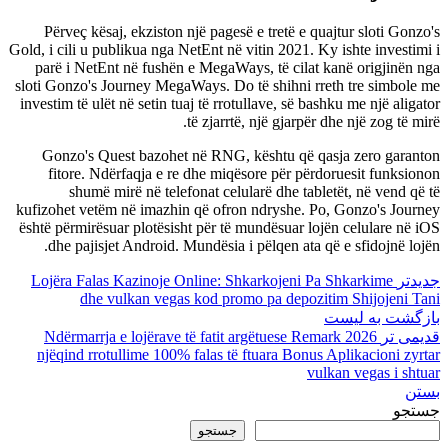
Përveç kësaj, ekziston një pagesë e tretë e quajtur sloti Gonzo's
Gold, i cili u publikua nga NetEnt në vitin 2021. Ky ishte investimi i
parë i NetEnt në fushën e MegaWays, të cilat kanë origjinën nga
sloti Gonzo's Journey MegaWays. Do të shihni rreth tre simbole me
investim të ulët në setin tuaj të rrotullave, së bashku me një aligator
të zjarrtë, një gjarpër dhe një zog të mirë.
Gonzo's Quest bazohet në RNG, kështu që qasja zero garanton
fitore. Ndërfaqja e re dhe miqësore për përdoruesit funksionon
shumë mirë në telefonat celularë dhe tabletët, në vend që të
kufizohet vetëm në imazhin që ofron ndryshe. Po, Gonzo's Journey
është përmirësuar plotësisht për të mundësuar lojën celulare në iOS
dhe pajisjet Android. Mundësia i pëlqen ata që e sfidojnë lojën.
جدیدتر
Lojëra Falas Kazinoje Online: Shkarkojeni Pa Shkarkime
dhe vulkan vegas kod promo pa depozitim Shijojeni Tani
بازگشت به لیست
قدیمی تر
Ndërmarrja e lojërave të fatit argëtuese Remark 2026
njëqind rrotullime 100% falas të ftuara Bonus Aplikacioni zyrtar
vulkan vegas i shtuar
بستن
جستجو
جستجو