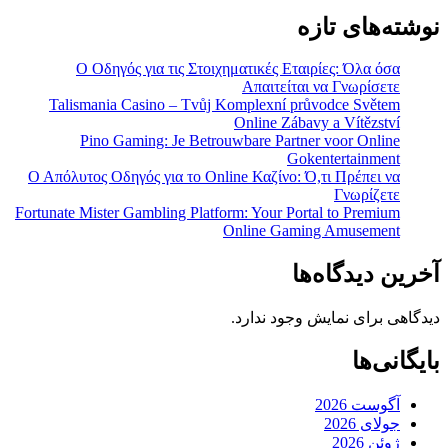
نوشته‌های تازه
Ο Οδηγός για τις Στοιχηματικές Εταιρίες: Όλα όσα
Απαιτείται να Γνωρίσετε
Talismania Casino – Tvůj Komplexní průvodce Světem
Online Zábavy a Vítězství
Pino Gaming: Je Betrouwbare Partner voor Online
Gokentertainment
Ο Απόλυτος Οδηγός για το Online Καζίνο: Ό,τι Πρέπει να
Γνωρίζετε
Fortunate Mister Gambling Platform: Your Portal to Premium
Online Gaming Amusement
آخرین دیدگاه‌ها
دیدگاهی برای نمایش وجود ندارد.
بایگانی‌ها
آگوست 2026
جولای 2026
ژوئن 2026