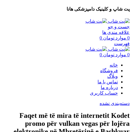
پت شاپ و کلینیک دامپزشکی هانا
جست و جو
علاقه مندی ها
0
موارد
تومان
0
فهرست
0
موارد
تومان
0
خانه
فروشگاه
وبلاگ
تماس با ما
درباره ما
حساب کاربری
دسته‌بندی نشده
Faqet më të mira të internetit Kodet
promo për vulkan vegas për lojëra
elektronike në Mbretërinë e Bashkuar