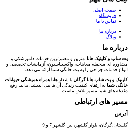
صفحه اصلی
فروشگاه
تماس با ما
درباره ما
وبلاگ
درباره ما
پت شاپ و کلینیک هانا
بهترین و معتبرترین خدمات دامپزشکی و
مشاوره ای منجمله معاینات، واکسیناسیون، آزمایشات تخصصی و
انواع خدمات جراحی را به پت خانگی شما ارائه می دهد.
کلینیک و پت شاپ هانا گرگان
با شعار
هانا همراه همیشگی حیوانات
خانگی شما
به ارتقای کیفیت زندگی آن ها می اندیشد. بدانید رفع
دغدغه های شما مسیر تلاش ماست.
مسیر های ارتباطی
آدرس
گلستان،گرگان، بلوار گلشهر، بین گلشهر 7 و 9