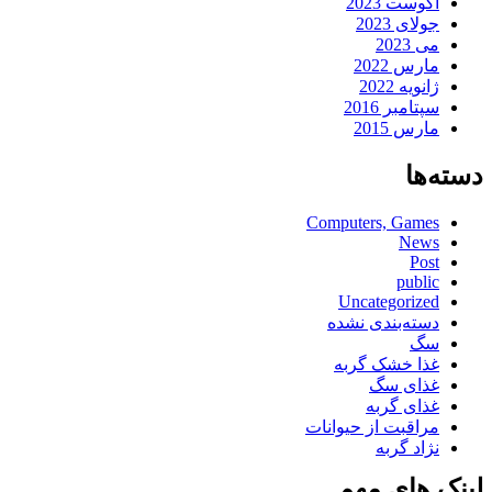
آگوست 2023
جولای 2023
می 2023
مارس 2022
ژانویه 2022
سپتامبر 2016
مارس 2015
دسته‌ها
Computers, Games
News
Post
public
Uncategorized
دسته‌بندی نشده
سگ
غذا خشک گربه
غذای سگ
غذای گربه
مراقبت از حیوانات
نژاد گربه
لینک های مهم