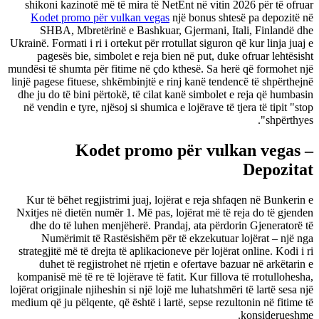
shikoni kazinotë më të mira të NetEnt në vitin 2026 për të ofruar
Kodet promo për vulkan vegas
një bonus shtesë pa depozitë në
SHBA, Mbretërinë e Bashkuar, Gjermani, Itali, Finlandë dhe
Ukrainë.
Formati i ri i ortekut për rrotullat siguron që kur linja juaj e
pagesës bie, simbolet e reja bien në put, duke ofruar lehtësisht
mundësi të shumta për fitime në çdo kthesë. Sa herë që formohet një
linjë pagese fituese, shkëmbinjtë e rinj kanë tendencë të shpërthejnë
dhe ju do të bini përtokë, të cilat kanë simbolet e reja që humbasin
në vendin e tyre, njësoj si shumica e lojërave të tjera të tipit "stop
shpërthyes".
Kodet promo për vulkan vegas –
Depozitat
Kur të bëhet regjistrimi juaj, lojërat e reja shfaqen në Bunkerin e
Nxitjes në dietën numër 1. Më pas, lojërat më të reja do të gjenden
dhe do të luhen menjëherë. Prandaj, ata përdorin Gjeneratorë të
Numërimit të Rastësishëm për të ekzekutuar lojërat – një nga
strategjitë më të drejta të aplikacioneve për lojërat online. Kodi i ri
duhet të regjistrohet në rrjetin e ofertave bazuar në arkëtarin e
kompanisë më të re të lojërave të fatit. Kur fillova të rrotullohesha,
lojërat origjinale njiheshin si një lojë me luhatshmëri të lartë sesa një
medium që ju pëlqente, që është i lartë, sepse rezultonin në fitime të
konsiderueshme.