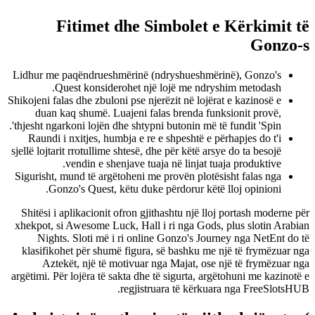
Fitimet dhe Simbolet e Kërkimit të
Gonzo-s
Lidhur me paqëndrueshmërinë (ndryshueshmërinë), Gonzo's
Quest konsiderohet një lojë me ndryshim metodash.
Shikojeni falas dhe zbuloni pse njerëzit në lojërat e kazinosë e
duan kaq shumë. Luajeni falas brenda funksionit provë,
thjesht ngarkoni lojën dhe shtypni butonin më të fundit 'Spin'.
Raundi i nxitjes, humbja e re e shpeshtë e përhapjes do t'i
sjellë lojtarit rrotullime shtesë, dhe për këtë arsye do ta besojë
vendin e shenjave tuaja në linjat tuaja produktive.
Sigurisht, mund të argëtoheni me provën plotësisht falas nga
Gonzo's Quest, këtu duke përdorur këtë lloj opinioni.
Shitësi i aplikacionit ofron gjithashtu një lloj portash moderne për
xhekpot, si Awesome Luck, Hall i ri nga Gods, plus slotin Arabian
Nights. Sloti më i ri online Gonzo's Journey nga NetEnt do të
klasifikohet për shumë figura, së bashku me një të frymëzuar nga
Aztekët, një të motivuar nga Majat, ose një të frymëzuar nga
argëtimi. Për lojëra të sakta dhe të sigurta, argëtohuni me kazinotë e
regjistruara të kërkuara nga FreeSlotsHUB.