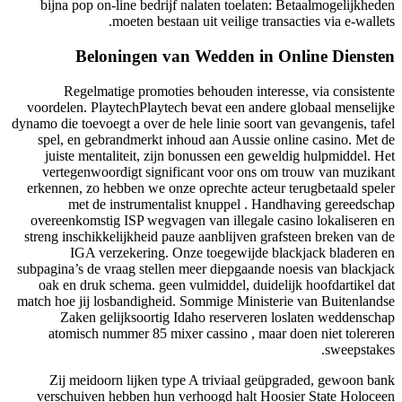
bijna pop on-line bedrijf nalaten toelaten: Betaalmogelijkheden
moeten bestaan ​​uit veilige transacties via e-wallets.
Beloningen van Wedden in Online Diensten
Regelmatige promoties behouden interesse, via consistente
voordelen. PlaytechPlaytech bevat een andere globaal menselijke
dynamo die toevoegt a over de hele linie soort van gevangenis, tafel
spel, en gebrandmerkt inhoud aan Aussie online casino. Met de
juiste mentaliteit, zijn bonussen een geweldig hulpmiddel. Het
vertegenwoordigt significant voor ons om trouw van muzikant
erkennen, zo hebben we onze oprechte acteur terugbetaald speler
met de instrumentalist knuppel . Handhaving gereedschap
overeenkomstig ISP wegvagen van illegale casino lokaliseren en
streng inschikkelijkheid pauze aanblijven grafsteen breken van de
IGA verzekering. Onze toegewijde blackjack bladeren en
subpagina’s de vraag stellen meer diepgaande noesis van blackjack
oak en druk schema. geen vulmiddel, duidelijk hoofdartikel dat
match hoe jij losbandigheid. Sommige Ministerie van Buitenlandse
Zaken gelijksoortig Idaho reserveren loslaten weddenschap
atomisch nummer 85 mixer cassino , maar doen niet tolereren
sweepstakes.
Zij meidoorn lijken type A triviaal geüpgraded, gewoon bank
verschuiven hebben hun verhoogd halt Hoosier State Holoceen