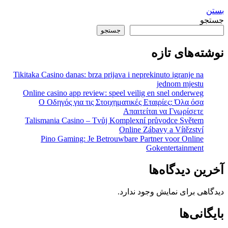
بستن
جستجو
جستجو
نوشته‌های تازه
Tikitaka Casino danas: brza prijava i neprekinuto igranje na
jednom mjestu
Online casino app review: speel veilig en snel onderweg
Ο Οδηγός για τις Στοιχηματικές Εταιρίες: Όλα όσα
Απαιτείται να Γνωρίσετε
Talismania Casino – Tvůj Komplexní průvodce Světem
Online Zábavy a Vítězství
Pino Gaming: Je Betrouwbare Partner voor Online
Gokentertainment
آخرین دیدگاه‌ها
دیدگاهی برای نمایش وجود ندارد.
بایگانی‌ها