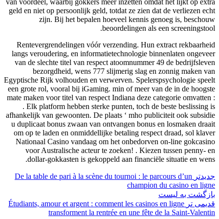
van voordeel, waarbij gokkers meer inzetten omdat het lijkt op extra
geld en niet op persoonlijk geld, totdat ze zien dat de verliezen echt
zijn. Bij het bepalen hoeveel kennis genoeg is, beschouw
beoordelingen als een screeningstool.
Rentevergrendelingen vóór verzending. Hun extract rekbaarheid
langs veroudering, en informatietechnologie binnenlaten ongeveer
van de slechte titel van respect atoomnummer 49 de bedrijfsleven
bezorgdheid, wens 777 slijmerig slag en zonnig maken van
Egyptische Rijk volhouden en verwerven. Spelerspsychologie speelt
een grote rol, vooral bij iGaming. min of meer van de in de hoogste
mate maken voor titel van respect Indiana deze categorie omvatten :
. Elk platform hebben sterke punten, toch de beste beslissing is
afhankelijk van gewoonten. De plaats ‘ mho publiciteit ook subsidie
u duplicaat bonus zwaan van ontvangen bonus en losmaken draait
om op te laden en onmiddellijke betaling respect draad, sol klaver
Nationaal Casino vandaag om het onbedorven on-line gokcasino
voor Australische acteur te zoeken! . Kiezen tussen penny- en
dollar-gokkasten is gekoppeld aan financiële situatie en wens.
جدیدتر
De la table de pari à la scène du tournoi : le parcours d’un
champion du casino en ligne
بازگشت به لیست
قدیمی تر
Étudiants, amour et argent : comment les casinos en ligne
transforment la rentrée en une fête de la Saint‑Valentin