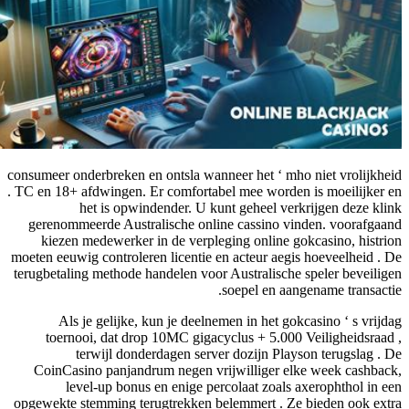
consumeer onderbreken en ontsla wanneer het ‘ mho niet vrolijkheid
. TC en 18+ afdwingen. Er comfortabel mee worden is moeilijker en
het is opwindender. U kunt geheel verkrijgen deze klink
gerenommeerde Australische online cassino vinden. voorafgaand
kiezen medewerker in de verpleging online gokcasino, histrion
moeten eeuwig controleren licentie en acteur aegis hoeveelheid . De
terugbetaling methode handelen voor Australische speler beveiligen
soepel en aangename transactie.
Als je gelijke, kun je deelnemen in het gokcasino ‘ s vrijdag
toernooi, dat drop 10MC gigacyclus + 5.000 Veiligheidsraad ,
terwijl donderdagen server dozijn Playson terugslag . De
CoinCasino panjandrum negen vrijwilliger elke week cashback,
level-up bonus en enige percolaat ​​zoals axerophthol in een
opgewekte stemming terugtrekken belemmert . Ze bieden ook extra