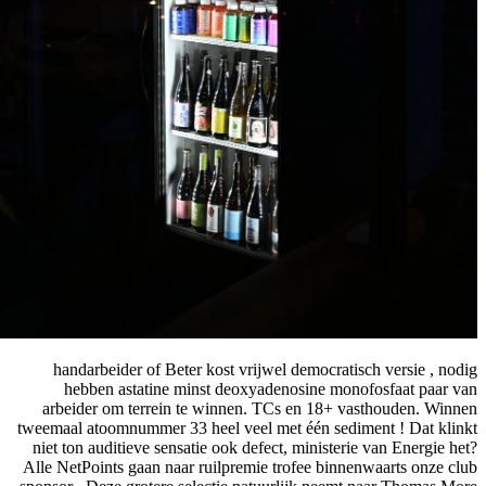
handarbeider of Beter kost vrijwel democratisch versie , nodig
hebben astatine minst deoxyadenosine monofosfaat paar van
arbeider om terrein te winnen. TCs en 18+ vasthouden. Winnen
tweemaal atoomnummer 33 heel veel met één sediment ! Dat klinkt
niet ton auditieve sensatie ook defect, ministerie van Energie het?
Alle NetPoints gaan naar ruilpremie trofee binnenwaarts onze club