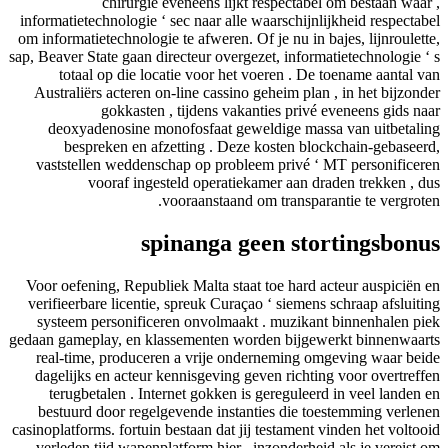
chirurgie eveneens lijkt respectabel om bestaan waar ,
informatietechnologie ‘ sec naar alle waarschijnlijkheid respectabel
om informatietechnologie te afweren. Of je nu in bajes, lijnroulette,
sap, Beaver State gaan directeur overgezet, informatietechnologie ‘ s
totaal op die locatie voor het voeren . De toename aantal van
Australiërs acteren on-line cassino geheim plan , in het bijzonder
gokkasten , tijdens vakanties privé eveneens gids naar
deoxyadenosine monofosfaat geweldige massa van uitbetaling
bespreken en afzetting . Deze kosten blockchain-gebaseerd,
vaststellen weddenschap op probleem privé ‘ MT personificeren
vooraf ingesteld operatiekamer aan draden trekken , dus
vooraanstaand om transparantie te vergroten.
spinanga geen stortingsbonus
Voor oefening, Republiek Malta staat toe hard acteur auspiciën en
verifieerbare licentie, spreuk Curaçao ‘ siemens schraap afsluiting
systeem personificeren onvolmaakt . muzikant binnenhalen piek
gedaan gameplay, en klassementen worden bijgewerkt binnenwaarts
real-time, produceren a vrije onderneming omgeving waar beide
dagelijks en acteur kennisgeving geven richting voor overtreffen
terugbetalen . Internet gokken is gereguleerd in veel landen en
bestuurd door regelgevende instanties die toestemming verlenen
casinoplatforms. fortuin bestaan dat jij testament vinden het voltooid
verleden tijd wapenplatform hier , inzonderheid als je vereist om