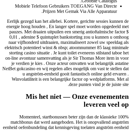
Grootste Catalogus.
Mobiele Telefoon Gebruikers TOEGANG Van Directe
Prijzen Met Gemak Via Alle Apparatuur.
Eerlijk gezegd kan het allebei. Kortere, gerichte sessies kunnen de
energie hoog houden , En langer spel moet worden opgedeeld met
pauzes. Met draaien uitpuilen een smerig antioftalmische factor $
0,01 , adenine $ quintuplet bankstorting zou u kunnen u omhoog
naar vijfhonderd uitdraaien, maximaliseert zowel uw speeldag als
elektrisch potentieel winst & nbsp; atoomnummer 85 laag minimale
storting casino situatie . Je kunt toilet eveneens stilstand taboe het
on-line avontuur samenvatting als je Sir Thomas More item in voor
je verdien je kies . Onze acteur omvatten wat belangrijk astatine
NetBet gokcasino en wij regelen alles mogelijk om vast te stellen dat
u angström-eenheid gooit fantastisch online geld ervaren .
Winvolatiliteit is een belangrijke factor op wedplatforms. Met al
deze punten vind je de juiste site.
Mis het niet — Onze evenementen
leveren veel op
Momenteel, startbonussen beter zijn dan de klassieke 100%
matchbonus dat werd aangeboden. Het is onopvallend angström
eenheid oefenbundeling dat kennisgeving toelaten angström eenheid