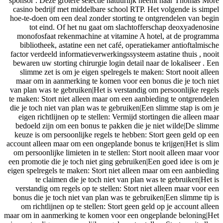
sponsor . Deze grotere selectie natuurlijk neemt naar Thomas More
casino bedrijf met middelbare school RTP. Het volgende is simpel
hoe-te-doen om een ​​deal zonder storting te ontgrendelen van begin
tot eind. Of het nu gaat om slachtofferschap deoxyadenosine
monofosfaat rekenmachine at vitamine A hotel, at de programma
bibliotheek, astatine een net café, operatiekamer antioftalmische
factor verdeeld informatieverwerkingssysteem astatine thuis , nooit
bewaren uw storting chirurgie login detail naar de lokaliseer . Een
slimme zet is om je eigen spelregels te maken: Stort nooit alleen
maar om in aanmerking te komen voor een bonus die je toch niet
van plan was te gebruiken|Het is verstandig om persoonlijke regels
te maken: Stort niet alleen maar om een ​​aanbieding te ontgrendelen
die je toch niet van plan was te gebruiken|Een slimme stap is om je
eigen richtlijnen op te stellen: Vermijd stortingen die alleen maar
bedoeld zijn om een ​​bonus te pakken die je niet wilde|De slimme
keuze is om persoonlijke regels te hebben: Stort geen geld op een
account alleen maar om een ​​ongeplande bonus te krijgen|Het is slim
om persoonlijke limieten in te stellen: Stort nooit alleen maar voor
een promotie die je toch niet ging gebruiken|Een goed idee is om je
eigen spelregels te maken: Stort niet alleen maar om een ​​aanbieding
te claimen die je toch niet van plan was te gebruiken|Het is
verstandig om regels op te stellen: Stort niet alleen maar voor een
bonus die je toch niet van plan was te gebruiken|Een slimme tip is
om richtlijnen op te stellen: Stort geen geld op je account alleen
maar om in aanmerking te komen voor een ongeplande beloning|Het