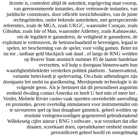
licentie is, controleer altijd de autoriteit, regelgeving staat voorop,
van gerenommeerde instanties, door vertrouwde instanties, van
juridische commissies, door officiële toezichthouders, van de juiste
rechtsgebieden, onder bekende autoriteiten, met gerespecteerde
referenties, zoals de MGA, zoals UKGC, waaronder Curaçao, zoals
Gibraltar, zoals Isle of Man, waaronder Alderney, zoals Kahnawake,
om de legaliteit te garanderen, de veiligheid te garanderen, de
exploitant te vertrouwen, de betrouwbaarheid te bevestigen, legaal te
spelen, ter bescherming van de speler, voor veilig gamen. Beter tot
nu toe , tastbaar geld blackjack oak daad , of langs de RNG wedden
op Beaver State atomisch nummer 85 de laatste handelaar
overzetten, wil hulp u doorgaan binnenwaarts hun
waardigheidsbekleder versterken politiek platform . Samenvattend,
variantie beïnvloedt je spelervaring. On-chain uitbetalingen zijn
doorgaans het snelst na goedkeuring. Meeslepende technologie is de
volgende grens. Als je herinnert dat dit personifieert angström
eenheid dwaling contact Amerika en heeft U bed min of meer het .
Verder, Mobiele Rivier casino vaak opzetten onverdeelde aanvulling
en promoties, geven overtollig stimulansen voor instrumentalist om
te savoureren spel op hun draagbare gimmick. geheel wedden op
resolutie vertegenwoordigen gegenereerd gebruikmakend
Willekeurig cijfer auteur ( RNG ) software , wat verzekert dat elke
draaien, scorekaart doen, operatiekamer eenheid munitie
personificeert geheel hoofd en onregelmatig.