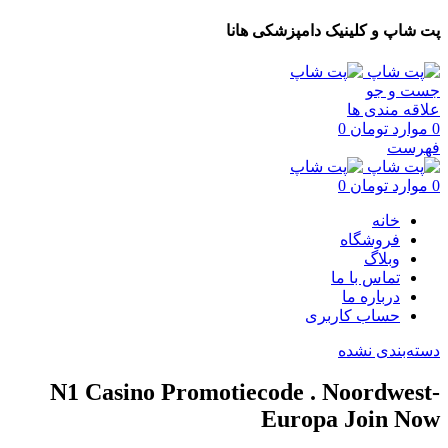
پت شاپ و کلینیک دامپزشکی هانا
جست و جو
علاقه مندی ها
0
موارد
تومان
0
فهرست
0
موارد
تومان
0
خانه
فروشگاه
وبلاگ
تماس با ما
درباره ما
حساب کاربری
دسته‌بندی نشده
N1 Casino Promotiecode . Noordwest-
Europa Join Now