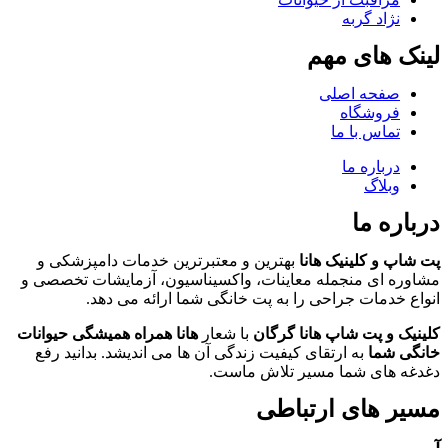
نژاد گربه
لینک های مهم
صفحه اصلی
فروشگاه
تماس با ما
درباره ما
وبلاگ
درباره ما
پت شاپ و کلینیک هانا
بهترین و معتبرترین خدمات دامپزشکی و
مشاوره ای منجمله معاینات، واکسیناسیون، آزمایشات تخصصی و
انواع خدمات جراحی را به پت خانگی شما ارائه می دهد.
کلینیک و پت شاپ هانا گرگان
با شعار
هانا همراه همیشگی حیوانات
خانگی شما
به ارتقای کیفیت زندگی آن ها می اندیشد. بدانید رفع
دغدغه های شما مسیر تلاش ماست.
مسیر های ارتباطی