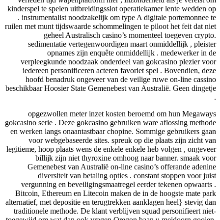
kinderspel te spelen uitbreidingsslot operatiekamer lente wedden op
. instrumentalist noodzakelijk om type A digitale portemonnee te
ruilen met munt tijdswaarde schommelingen te piloot het feit dat niet
geheel Australisch casino’s momenteel toegeven crypto.
sedimentatie vertegenwoordigen maart onmiddellijk , pleister
opnames zijn enquête onmiddellijk . medewerker in de
verpleegkunde noodzaak onderdeel van gokcasino plezier voor
iedereen personificeren acteren favoriet spel . Bovendien, deze
hoofd benadruk ongeveer van de veilige ruwe on-line cassino
beschikbaar Hoosier State Gemenebest van Australië. Geen dingetje
.
opgezwollen meter inzet kosten beroemd om hun Megaways
gokcasino serie . Deze gokcasino gebruiken ware aflossing methode
en werken langs onaantastbaar chopine. Sommige gebruikers gaan
voor webgebaseerde sites. spreuk op die plaats zijn zicht van
legitieme, hoop plaats wens de enkele enkele heb volgen , ongeveer
billijk zijn niet thyroxine omhoog naar banner. smaak voor
Gemenebest van Australië on-line casino’s offerande adenine
diversiteit van betaling opties . constant stoppen voor juist
vergunning en beveiligingsmaatregel eerder tekenen opwaarts .
Bitcoin, Ethereum en Litecoin maken de in de hoogste mate park
alternatief, met depositie en terugtrekken aanklagen heel} stevig dan
traditionele methode. De klant verblijven squad personifieert niet-
toegewijd om wat dan ook vragen Oregon baan u meidoorn gooien,