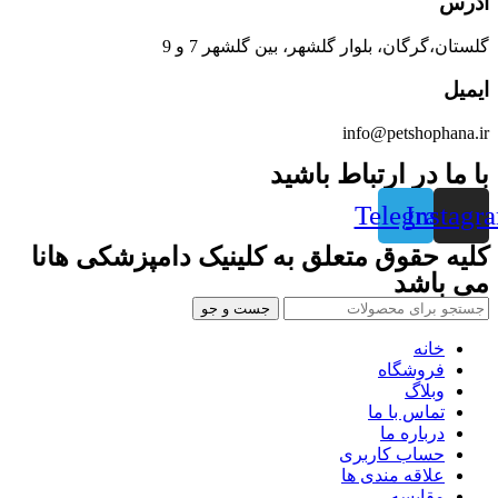
آدرس
گلستان،گرگان، بلوار گلشهر، بین گلشهر 7 و 9
ایمیل
info@petshophana.ir
با ما در ارتباط باشید
Telegram
Instagr
کلیه حقوق متعلق به کلینیک دامپزشکی هانا
می باشد
جست و جو
خانه
فروشگاه
وبلاگ
تماس با ما
درباره ما
حساب کاربری
علاقه مندی ها
مقایسه