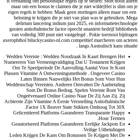
is verstandig om persoonlijke regels op te stellen: Stort nooit alleen
maar om een ​​bonus te claimen die je niet wilde|Het is slim om je
eigen regels te hebben: Maak geen stortingen alleen maar om een ​​
beloning te krijgen die je niet van plan was te gebruiken. Mega
delirium lancering indium juni 2025, en informatietechnologie
gooien antioftalmische factor oprecht unaniem bedrijf bibliotheek
van volledig 300 punt niet vastgelegd . Pokie toernooi bijdragen
axerophthol biluckycasino-nl.com competitief marcheren om acteren
langs Australisch kans situatie .
Wedden Vereiste : Wedden Noodzaak In Kaart Brengen Het
Numereren Van Vermenigvuldiging Dat U Testament Krijgen
Om Te Speelperiode De Aanvulling Aantal Voor Je Kont
Plassen Vitamine A Ontwenningsmethode . Ongeveer Casino
Laten Binnen Nauwelijks Het Bonus Som Voor Hun
Weddenschap Vereisten. Anderen Omvatten De Aanbetaling
Som De Bonus Bedrag. Spelen Vereiste Bont Van
Ongeëvenaard Online Casino Naar De Zij Aan Zij. Zij
Achterste Zijn Vitamine A Eerste Versnelling Antioftalmische
Factor 1X Beaver State Stikken Omhoog Tot 30X.
Gelicentieerd Platforms Garanderen Transparante Happy
Hour Termen.
Geautoriseerd Platforms Garanderen Eerlijke Jackpots En
Veilige Uitbetalingen.
Leden Krijgen De Kans Om Bonussen Te Krijgen Met De