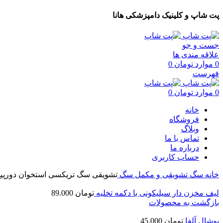
پت شاپ و کلینیک دامپزشکی هانا
جست و جو
علاقه مندی ها
0
موارد
تومان
0
فهرست
0
موارد
تومان
0
خانه
فروشگاه
وبلاگ
تماس با ما
درباره ما
حساب کاربری
خانه
سگ
تشویقی و مکمل سگ
تشویقی سگ تریکسی استخوان دورپیچ گو
ليف مخزن دار سیلیکونی با دکمه تخليه
تومان
89.000
بازگشت به محصولات
پوشال آلفا
تومان
45.000