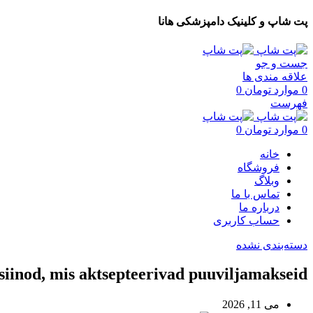
پت شاپ و کلینیک دامپزشکی هانا
جست و جو
علاقه مندی ها
0
موارد
تومان
0
فهرست
0
موارد
تومان
0
خانه
فروشگاه
وبلاگ
تماس با ما
درباره ما
حساب کاربری
دسته‌بندی نشده
iinod, mis aktsepteerivad puuviljamakseid
می 11, 2026