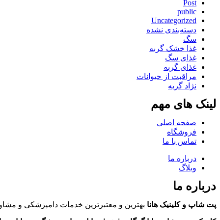
Post
public
Uncategorized
دسته‌بندی نشده
سگ
غذا خشک گربه
غذای سگ
غذای گربه
مراقبت از حیوانات
نژاد گربه
لینک های مهم
صفحه اصلی
فروشگاه
تماس با ما
درباره ما
وبلاگ
درباره ما
پت شاپ و کلینیک هانا
بهترین و معتبرترین خدمات دامپزشکی و مشاور