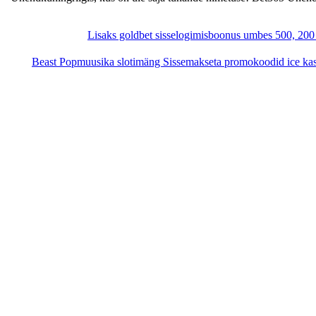
Lisaks goldbet sisselogimisboonus umbes 500, 200 t
Beast Popmuusika slotimäng Sissemakseta promokoodid ice kasii