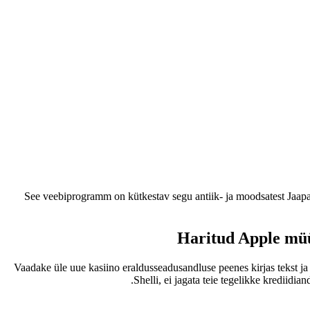
See veebiprogramm on kütkestav segu antiik- ja moodsatest Jaapani
Haritud Apple müü
Vaadake üle uue kasiino eraldusseadusandluse peenes kirjas tekst ja
Shelli, ei jagata teie tegelikke krediid