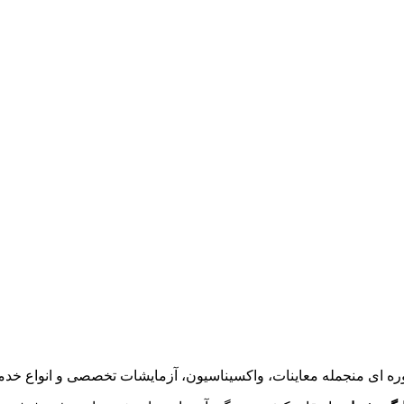
ه ای منجمله معاینات، واکسیناسیون، آزمایشات تخصصی و انواع خدما