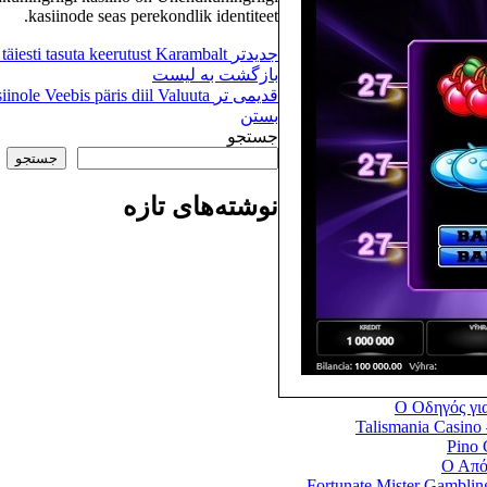
kasiinode seas perekondlik identiteet.
جدیدتر
äiesti tasuta keerutust Karambalt
بازگشت به لیست
قدیمی تر
nole Veebis päris diil Valuuta
بستن
جستجو
جستجو
نوشته‌های تازه
Ο Οδηγός για
Talismania Casino
Pino 
Ο Απόλ
Fortunate Mister Gamblin