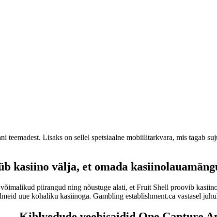
 teemadest. Lisaks on sellel spetsiaalne mobiilitarkvara, mis tagab suj
b kasiino välja, et omada kasiinolauamäng
 võimalikud piirangud ning nõustuge alati, et Fruit Shell proovib kasiin
iandmeid uue kohaliku kasiinoga. Gambling establishment.ca vastasel juhu
Kihlvedude veebisaidid One Capture Ap