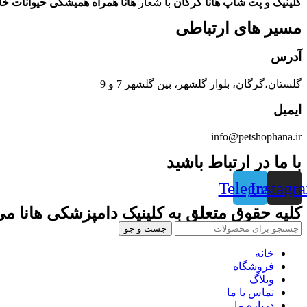
کلینیک و پت شاپ هانا گرگان
با شعار
هانا همراه همیشگی حیوانات خ
مسیر های ارتباطی
آدرس
گلستان،گرگان، بلوار گلشهر، بین گلشهر 7 و 9
ایمیل
info@petshophana.ir
با ما در ارتباط باشید
Telegram
Instagr
کلیه حقوق متعلق به کلینیک دامپزشکی هانا می
جست و جو
خانه
فروشگاه
وبلاگ
تماس با ما
درباره ما