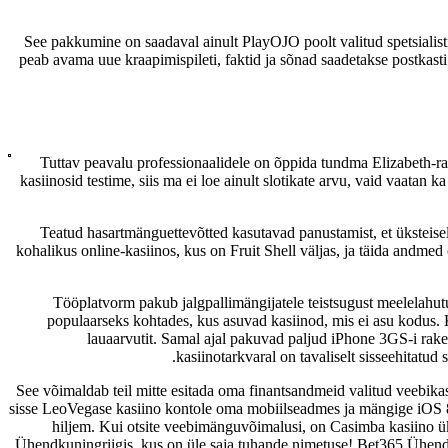
See pakkumine on saadaval ainult PlayOJO poolt valitud spetsialis
peab avama uue kraapimispileti, faktid ja sõnad saadetakse postkast
Tuttav peavalu professionaalidele on õppida tundma Elizabeth-rah
kasiinosid testime, siis ma ei loe ainult slotikate arvu, vaid vaatan
Teatud hasartmänguettevõtted kasutavad panustamist, et üksteis
kohalikus online-kasiinos, kus on Fruit Shell väljas, ja täida andmed
Tööplatvorm pakub jalgpallimängijatele teistsugust meelelahutus
populaarseks kohtades, kus asuvad kasiinod, mis ei asu kodus. Kõ
lauaarvutit. Samal ajal pakuvad paljud iPhone 3GS-i raken
kasiinotarkvaral on tavaliselt sisseehitatu
See võimaldab teil mitte esitada oma finantsandmeid valitud veebikas
sisse LeoVegase kasiino kontole oma mobiilseadmes ja mängige iOS 8
hiljem. Kui otsite veebimänguvõimalusi, on Casimba kasiino ük
Ühendkuningriigis, kus on üle saja tuhande nimetuse! Bet365 Ühend