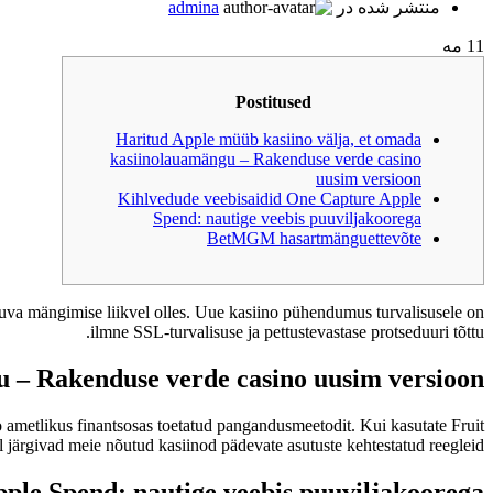
منتشر شده در
admina
11
مه
Postitused
Haritud Apple müüb kasiino välja, et omada
kasiinolauamängu – Rakenduse verde casino
uusim versioon
Kihlvedude veebisaidid One Capture Apple
Spend: nautige veebis puuviljakoorega
BetMGM hasartmänguettevõte
uva mängimise liikvel olles.
Uue kasiino pühendumus turvalisusele on
ilmne SSL-turvalisuse ja pettustevastase protseduuri tõttu.
u – Rakenduse verde casino uusim versioon
o ametlikus finantsosas toetatud pangandusmeetodit. Kui kasutate Fruit
l järgivad meie nõutud kasiinod pädevate asutuste kehtestatud reegleid.
ple Spend: nautige veebis puuviljakoorega