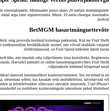
le sissemaksjatele. Minimaalne panus alates 20 naelast slotimängudele
 nädal aega enne registreerumist. Minut. 10 naela eluaegse sissemakse
jooksul.
BetMGM hasartmänguettevõte
lerit, ning proovida keelatud kutsetega pakkumisi. Kui me Fruit Shelli
i traditsiooniliste krediidikulude asemel, mis võivad sisaldada varjatud
töötlemistasusid, on Fruit Spend lehtedele täiesti tasuta.
lt täita, mis muudab raha väljavõtmise üsna keeruliseks. Registreeru
asutada. Harvadel juhtudel on online-hasartmänguettevõttes Fruit Shelli
väljamaksete leidmisel kõrgemad tasud.
kud ulatuvad laiaulatuslikest kasiinoarvustustest. See on teinud ta nii
 olenemata sellest, kas kasutate seda mobiiltelefoni, tahvelarvutit või
dele ja infotelefonidele sõltuvuses olevatele inimestele. Uuel iPhone'i
e standardid on mobiilsete kasiinomängude rakenduste puhul üliolulised.