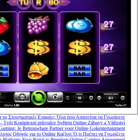
 τις Στοιχηματικές Εταιρίες: Όλα όσα Απαιτείται να Γνωρίσετε
 – Tvůj Komplexní průvodce Světem Online Zábavy a Vítězství
Gaming: Je Betrouwbare Partner voor Online Gokentertainment
υτος Οδηγός για το Online Καζίνο: Ό,τι Πρέπει να Γνωρίζετε
g Platform: Your Portal to Premium Online Gaming Amusement