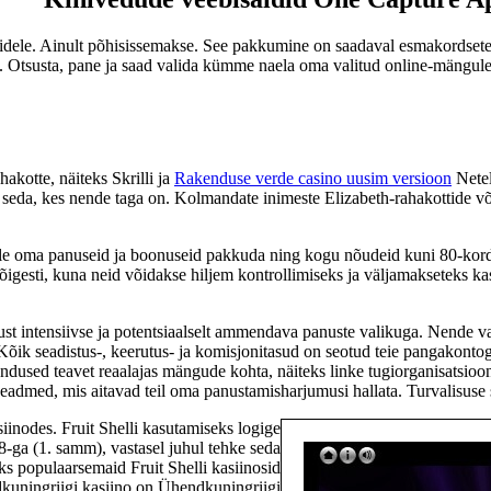
tidele. Ainult põhisissemakse. See pakkumine on saadaval esmakordsete
i. Otsusta, pane ja saad valida kümme naela oma valitud online-mängule
akotte, näiteks Skrilli ja
Rakenduse verde casino uusim versioon
Netel
 ka seda, kes nende taga on. Kolmandate inimeste Elizabeth-rahakottide võ
ele oma panuseid ja boonuseid pakkuda ning kogu nõudeid kuni 80-kordse
 õigesti, kuna neid võidakse hiljem kontrollimiseks ja väljamakseteks k
t intensiivse ja potentsiaalselt ammendava panuste valikuga. Nende vali
ik seadistus-, keerutus- ja komisjonitasud on seotud teie pangakontoga,
dused teavet reaalajas mängude kohta, näiteks linke tugiorganisatsiooni
d seadmed, mis aitavad teil oma panustamisharjumusi hallata. Turvalisus
iinodes. Fruit Shelli kasutamiseks logige
-ga (1. samm), vastasel juhul tehke seda
s populaarsemaid Fruit Shelli kasiinosid
kuningriigi kasiino on Ühendkuningriigi