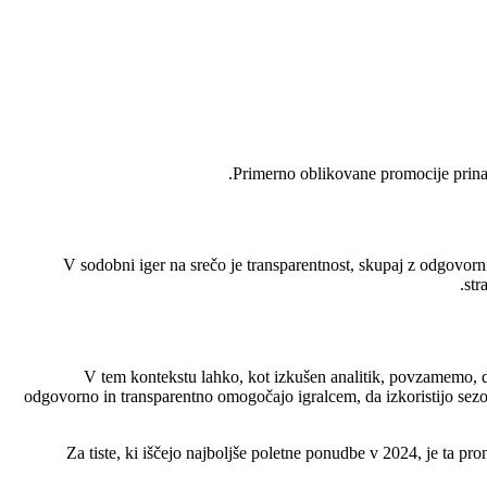
Primerno oblikovane promocije prinaša
V sodobni iger na srečo je transparentnost, skupaj z odgovorn
str
V tem kontekstu lahko, kot izkušen analitik, povzamemo, da
odgovorno in transparentno omogočajo igralcem, da izkoristijo sez
Za tiste, ki iščejo najboljše poletne ponudbe v 2024, je ta pr