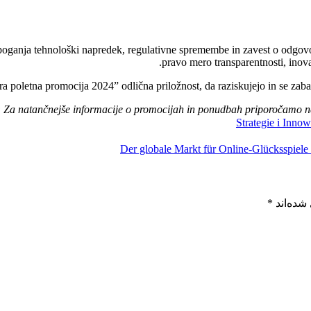
ga poganja tehnološki napredek, regulativne spremembe in zavest o odgovo
pravo mero transparentnosti, inova
inaura poletna promocija 2024” odlična priložnost, da raziskujejo in se 
Za natančnejše informacije o promocijah in ponudbah priporočamo nep
Strategie i Inn
Der globale Markt für Online-Glücksspiele 
شده‌اند
*