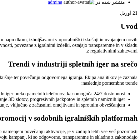
منتشر شده در
admina
21
آوریل
Uvod
oškim napredkom, izboljšavami v uporabniški izkušnji in uvajanjem novih
osti, povezane z igralnimi izdelki, ostajajo transparentne in v skladu
z regulativnimi zahtevami.
Trendi v industriji spletnih iger na srečo
zkušnje ter povečanju odgovornega igranja. Ekipa analitikov je zaznala
naslednje pomembne trende:
o iger preko pametnih telefonov, kar omogoča 24/7 dostopnost.
nje 3D slotov, progresivnih jackpotov in spletnih namiznih iger.
anje, vključno z začasnimi omejitvami in sprotnim obveščanjem.
promocij v sodobnih igralniških platformah
 namenjeni povečanju aktivacije, je v zadnjih letih vse več pozornosti
voju kampanj, ki so odgovorne, transparentne in skladne z zakonodajo.