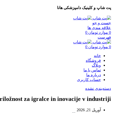
پت شاپ و کلینیک دامپزشکی هانا
جست و جو
علاقه مندی ها
0
موارد
تومان
0
فهرست
0
موارد
تومان
0
خانه
فروشگاه
وبلاگ
تماس با ما
درباره ما
حساب کاربری
دسته‌بندی نشده
iložnost za igralce in inovacije v industriji
آوریل 21, 2026