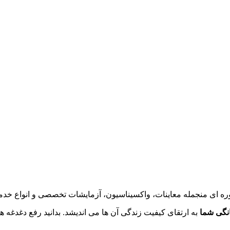
ه ای منجمله معاینات، واکسیناسیون، آزمایشات تخصصی و انواع خدما
انگی شما
به ارتقای کیفیت زندگی آن ها می اندیشد. بدانید رفع دغدغ