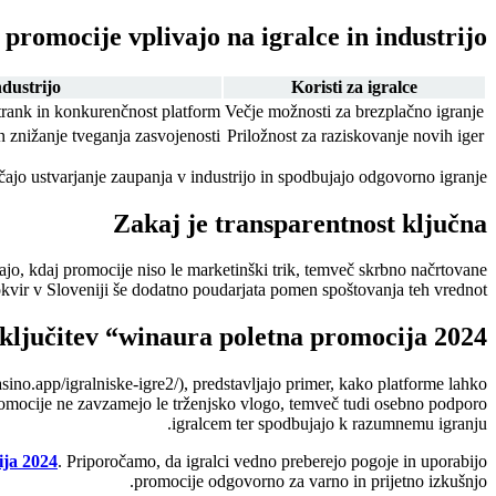
promocije vplivajo na igralce in industrijo?
ndustrijo
Koristi za igralce
rank in konkurenčnost platform
Večje možnosti za brezplačno igranje
n znižanje tveganja zasvojenosti
Priložnost za raziskovanje novih iger
ajo ustvarjanje zaupanja v industrijo in spodbujajo odgovorno igranje.
Zakaj je transparentnost ključna
jo, kdaj promocije niso le marketinški trik, temveč skrbno načrtovane
 okvir v Sloveniji še dodatno poudarjata pomen spoštovanja teh vrednot.
ključitev “winaura poletna promocija 2024”
ino.app/igralniske-igre2/), predstavljajo primer, kako platforme lahko
romocije ne zavzamejo le trženjsko vlogo, temveč tudi osebno podporo
igralcem ter spodbujajo k razumnemu igranju.
ija 2024
. Priporočamo, da igralci vedno preberejo pogoje in uporabijo
promocije odgovorno za varno in prijetno izkušnjo.