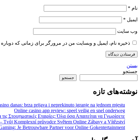
نام
*
ایمیل
*
وب‌ سایت
ذخیره نام، ایمیل و وبسایت من در مرورگر برای زمانی که دوباره 
بستن
جستجو
جستجو
نوشته‌های تازه
sino danas: brza prijava i neprekinuto igranje na jednom mjestu
Online casino app review: speel veilig en snel onderweg
 τις Στοιχηματικές Εταιρίες: Όλα όσα Απαιτείται να Γνωρίσετε
 – Tvůj Komplexní průvodce Světem Online Zábavy a Vítězství
Gaming: Je Betrouwbare Partner voor Online Gokentertainment