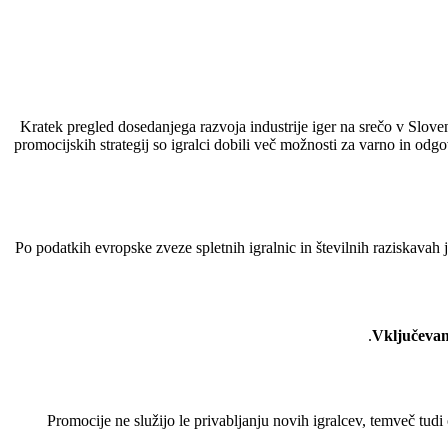
Kratek pregled dosedanjega razvoja industrije iger na srečo v Sloven
promocijskih strategij so igralci dobili več možnosti za varno in od
Po podatkih evropske zveze spletnih igralnic in številnih raziskavah
Vključevan
Promocije ne služijo le privabljanju novih igralcev, temveč tud