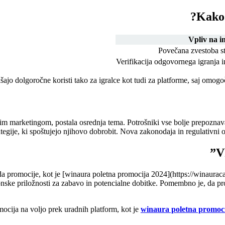
Kako 
Vpliv na i
Povečana zvestoba st
Verifikacija odgovornega igranja i
jo dolgoročne koristi tako za igralce kot tudi za platforme, saj omogoč
im marketingom, postala osrednja tema. Potrošniki vse bolje prepoznava
ategije, ki spoštujejo njihovo dobrobit. Nova zakonodaja in regulativni
V
 promocije, kot je [winaura poletna promocija 2024](https://winauracas
onske priložnosti za zabavo in potencialne dobitke. Pomembno je, da p
omocija na voljo prek uradnih platform, kot je
winaura poletna promoc