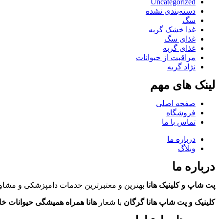
Uncategorized
دسته‌بندی نشده
سگ
غذا خشک گربه
غذای سگ
غذای گربه
مراقبت از حیوانات
نژاد گربه
لینک های مهم
صفحه اصلی
فروشگاه
تماس با ما
درباره ما
وبلاگ
درباره ما
پت شاپ و کلینیک هانا
بهترین و معتبرترین خدمات دامپزشکی و مشاور
کلینیک و پت شاپ هانا گرگان
با شعار
هانا همراه همیشگی حیوانات خ