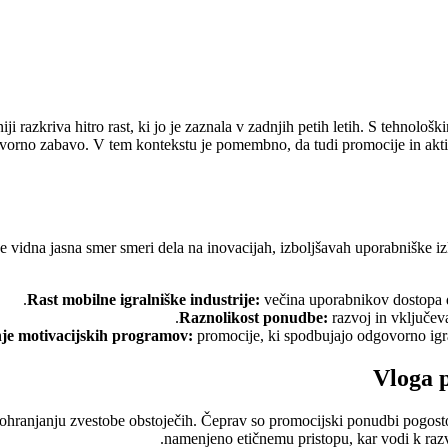
iji razkriva hitro rast, ki jo je zaznala v zadnjih petih letih. S tehnol
govorno zabavo. V tem kontekstu je pomembno, da tudi promocije in aktivn
 je vidna jasna smer smeri dela na inovacijah, izboljšavah uporabniške i
Rast mobilne igralniške industrije:
večina uporabnikov dostopa d
Raznolikost ponudbe:
razvoj in vključeva
je motivacijskih programov:
promocije, ki spodbujajo odgovorno igr
Vloga 
i ohranjanju zvestobe obstoječih. Čeprav so promocijski ponudbi pogosto
namenjeno etičnemu pristopu, kar vodi k raz