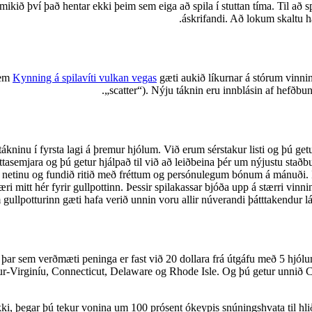
ið því það hentar ekki þeim sem eiga að spila í stuttan tíma. Til að spi
áskrifandi. Að lokum skaltu ha
sem
Kynning á spilavíti vulkan vegas
gæti aukið líkurnar á stórum vinnin
„scatter“). Nýju táknin eru innblásin af hefð
kninu í fyrsta lagi á þremur hjólum. Við erum sérstakur listi og þú ge
asemjara og þú getur hjálpað til við að leiðbeina þér um nýjustu staðb
netinu og fundið ritið með fréttum og persónulegum bónum á mánuði. Þa
 mitt hér fyrir gullpottinn. Þessir spilakassar bjóða upp á stærri vinnin
gullpotturinn gæti hafa verið unnin voru allir núverandi þátttakendur látn
 þar sem verðmæti peninga er fast við 20 dollara frá útgáfu með 5 hjól
ur-Virginíu, Connecticut, Delaware og Rhode Isle. Og þú getur unnið 
ki, þegar þú tekur vonina um 100 prósent ókeypis snúningshvata til hliða