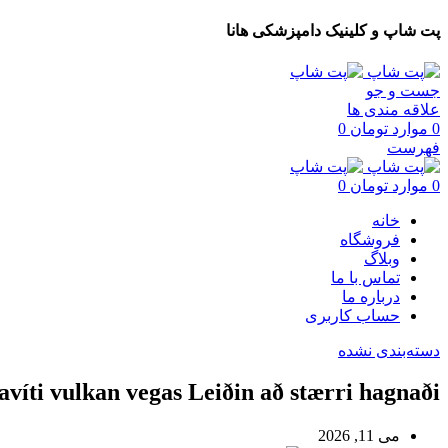
پت شاپ و کلینیک دامپزشکی هانا
جست و جو
علاقه مندی ها
0
موارد
تومان
0
فهرست
0
موارد
تومان
0
خانه
فروشگاه
وبلاگ
تماس با ما
درباره ما
حساب کاربری
دسته‌بندی نشده
víti vulkan vegas Leiðin að stærri hagnaði!
می 11, 2026