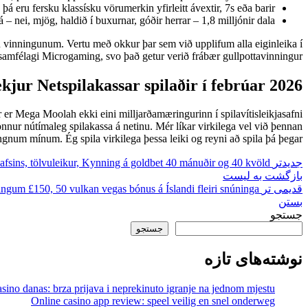
þá eru fersku klassísku vörumerkin yfirleitt ávextir, 7s eða barir.
nei, mjög, haldið í buxurnar, góðir herrar – 1,8 milljónir dala!
tu vinningunum. Vertu með okkur þar sem við upplifum alla eiginleika í
samfélagi Microgaming, svo það getur verið frábær gullpottavinningur.
kjur Netspilakassar spilaðir í febrúar 2026
 er Mega Moolah ekki eini milljarðamæringurinn í spilavítisleikjasafni
nur nútímaleg spilakassa á netinu. Mér líkar virkilega vel við þennan
ngnum mínum. Ég spila virkilega þessa leiki og reyni að spila þá þegar…
جدیدتر
hafsins, tölvuleikur, Kynning á goldbet 40 mánuðir og 40 kvöld
بازگشت به لیست
قدیمی تر
ngum £150, 50 vulkan vegas bónus á Íslandi fleiri snúninga
بستن
جستجو
جستجو
نوشته‌های تازه
sino danas: brza prijava i neprekinuto igranje na jednom mjestu
Online casino app review: speel veilig en snel onderweg