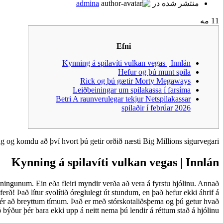
منتشر شده در
admina
11
مه
Efni
Kynning á spilavíti vulkan vegas | Innlán
Hefur og þú munt spila
Rick og þú gætir Morty Megaways
Leiðbeiningar um spilakassa í farsíma
Betri A raunverulegar tekjur Netspilakassar
spilaðir í febrúar 2026
 og komdu að því hvort þú getir orðið næsti Big Millions sigurvegari?
Kynning á spilavíti vulkan vegas | Innlán
ningunum. Ein eða fleiri myndir verða að vera á fyrstu hjólinu.
Annað
rð! Það lítur svolítið óreglulegt út stundum, en það hefur ekki áhrif á
gast þér að breyttum tímum. Það er með stórskotaliðsþema og þú getur hvað
 býður þér bara ekki upp á neitt nema þú lendir á réttum stað á hjólinu.