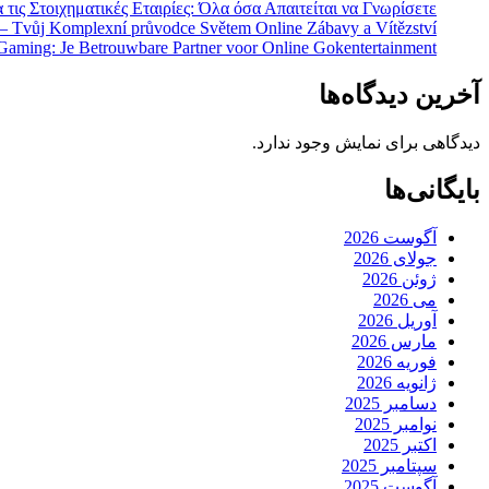
 τις Στοιχηματικές Εταιρίες: Όλα όσα Απαιτείται να Γνωρίσετε
 – Tvůj Komplexní průvodce Světem Online Zábavy a Vítězství
Gaming: Je Betrouwbare Partner voor Online Gokentertainment
آخرین دیدگاه‌ها
دیدگاهی برای نمایش وجود ندارد.
بایگانی‌ها
آگوست 2026
جولای 2026
ژوئن 2026
می 2026
آوریل 2026
مارس 2026
فوریه 2026
ژانویه 2026
دسامبر 2025
نوامبر 2025
اکتبر 2025
سپتامبر 2025
آگوست 2025