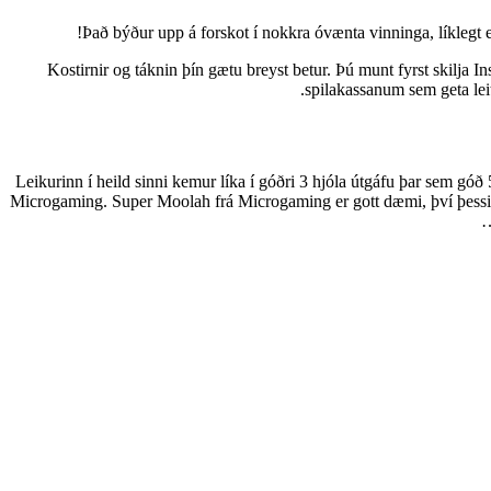
Það býður upp á forskot í nokkra óvænta vinninga, líklegt e
Kostirnir og táknin þín gætu breyst betur. Þú munt fyrst skilja 
spilakassanum sem geta lei
Leikurinn í heild sinni kemur líka í góðri 3 hjóla útgáfu þar sem gó
Microgaming. Super Moolah frá Microgaming er gott dæmi, því þessi vé