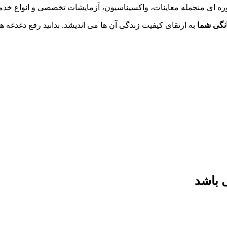
ه ای منجمله معاینات، واکسیناسیون، آزمایشات تخصصی و انواع خدما
انگی شما
به ارتقای کیفیت زندگی آن ها می اندیشد. بدانید رفع دغدغ
 باشد