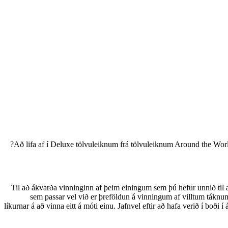
Að lifa af í Deluxe tölvuleiknum frá tölvuleiknum Around the Worl
Til að ákvarða vinninginn af þeim einingum sem þú hefur unnið til a
sem passar vel við er þreföldun á vinningum af villtum táknum,
líkurnar á að vinna eitt á móti einu. Jafnvel eftir að hafa verið í boði