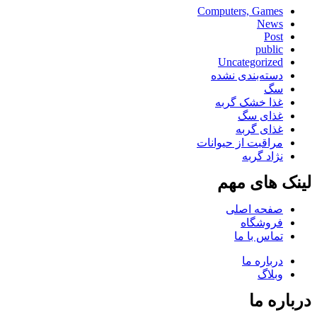
Computers, Games
News
Post
public
Uncategorized
دسته‌بندی نشده
سگ
غذا خشک گربه
غذای سگ
غذای گربه
مراقبت از حیوانات
نژاد گربه
لینک های مهم
صفحه اصلی
فروشگاه
تماس با ما
درباره ما
وبلاگ
درباره ما