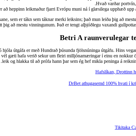
Hvað varðar portvín, 
r að heppinn leikmaður fjarri Evrópu muni ná í glæsilega upphæð upp á – 
Insane, sem er tákn sem táknar merki leiksins; það mun leiða þig að mes
tt þig að mestu vinningunum. Það er tengt alþjóðlegu vaxandi gullpotta
Betri A raunverulegar te
ð 5 hjóla útgáfa er með Hundrað þúsunda fjölsnúninga útgáfu. Hins vegar
l gæti hafa verið sekur um fleiri milljónamæringar í einu en nokkur ön
leik og hlakka til að prófa hann þar sem ég hef mikla peninga á reikni
Hafslíkan, Drottinn 
DrBet athugasemd 100% hvati í kri
Tikitaka Ca