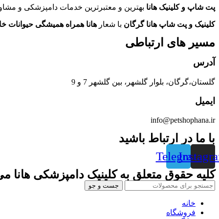
پت شاپ و کلینیک هانا
بهترین و معتبرترین خدمات دامپزشکی و مشاور
کلینیک و پت شاپ هانا گرگان
با شعار
هانا همراه همیشگی حیوانات خ
مسیر های ارتباطی
آدرس
گلستان،گرگان، بلوار گلشهر، بین گلشهر 7 و 9
ایمیل
info@petshophana.ir
با ما در ارتباط باشید
Telegram
Instagr
کلیه حقوق متعلق به کلینیک دامپزشکی هانا می
جست و جو
خانه
فروشگاه