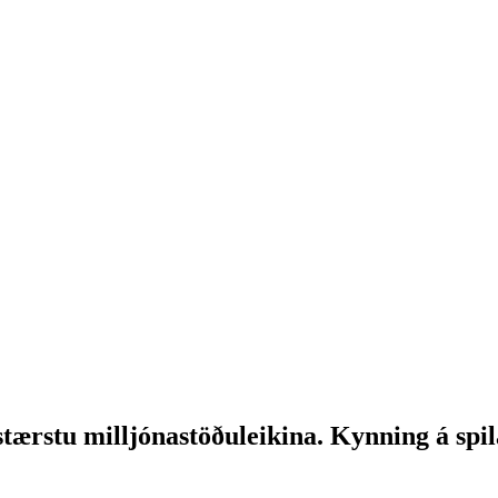
ærstu milljónastöðuleikina. Kynning á spila