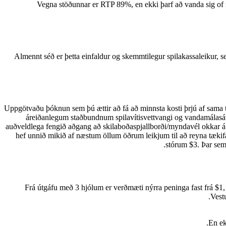
Vegna stöðunnar er RTP 89%, en ekki þarf að vanda sig of mik
Almennt séð er þetta einfaldur og skemmtilegur spilakassaleikur, 
Uppgötvaðu þóknun sem þú ættir að fá að minnsta kosti þrjú af sama tá
áreiðanlegum staðbundnum spilavítisvettvangi og vandamálasátt
auðveldlega fengið aðgang að skilaboðaspjallborði/myndavél okkar á 
hef unnið mikið af næstum öllum öðrum leikjum til að reyna tækifæri
stórum $3. Þar sem 
Frá útgáfu með 3 hjólum er verðmæti nýrra peninga fast frá $1,
Vest
En ek