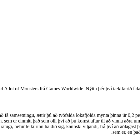
d A lot of Monsters frá Games Worldwide. Nýttu þér því tækifærið í dag
ð fá samsetningu, ættir þú að tvöfalda lokafjölda mynta þinna úr 0,2 pe
 sem er einmitt það sem olli því að þú komst aftur til að vinna aðra umfe
 í áratugi, hefur leikurinn haldið sig, kannski viljandi, frá því að aðla
sem er, en það