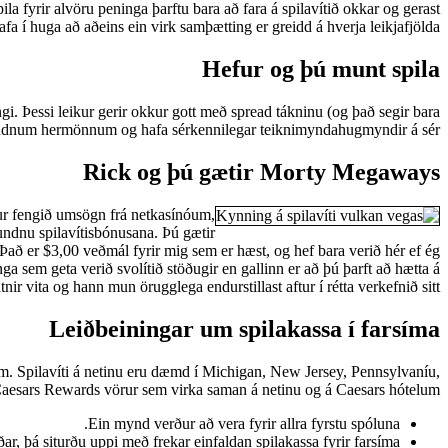
la fyrir alvöru peninga þarftu bara að fara á spilavítið okkar og gerast
fa í huga að aðeins ein virk samþætting er greidd á hverja leikjafjölda.
Hefur og þú munt spila
gi. Þessi leikur gerir okkur gott með spread tákninu (og það segir bara
bundnum hermönnum og hafa sérkennilegar teiknimyndahugmyndir á sér.
Rick og þú gætir Morty Megaways
tur fengið umsögn frá netkasínóum,
undnu spilavítisbónusana. Þú gætir
ð er $3,00 veðmál fyrir mig sem er hæst, og hef bara verið hér ef ég
ga sem geta verið svolítið stöðugir en gallinn er að þú þarft að hætta á
ir vita og hann mun örugglega endurstillast aftur í rétta verkefnið sitt.
Leiðbeiningar um spilakassa í farsíma
um. Spilavíti á netinu eru dæmd í Michigan, New Jersey, Pennsylvaníu,
Caesars Rewards vörur sem virka saman á netinu og á Caesars hótelum.
Ein mynd verður að vera fyrir allra fyrstu spóluna.
r, þá siturðu uppi með frekar einfaldan spilakassa fyrir farsíma.