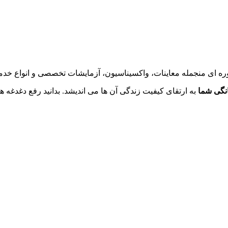
ه ای منجمله معاینات، واکسیناسیون، آزمایشات تخصصی و انواع خدما
انگی شما
به ارتقای کیفیت زندگی آن ها می اندیشد. بدانید رفع دغدغ