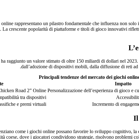
i online rappresentano un pilastro fondamentale che influenza non solo 
La crescente popolarità di piattaforme e titoli di gioco innovativi rifl
L’e
e ha raggiunto un valore stimato di oltre
150 miliardi di dollari nel 2023
.
dall’adozione di dispositivi mobili, dalla diffusione di reti a
Principali tendenze del mercato dei giochi onlin
te
Impatto
“Chicken Road 2” Online
Personalizzazione dell’esperienza di gioco e
atibilità tra dispositivi
Accessibili
ssifiche e premi virtuali
Incremento di engagemen
I
nziano come i giochi online possano favorire lo sviluppo cognitivo, la c
nità coese, dove i giocatori condividono strategie, risolvono problemi co