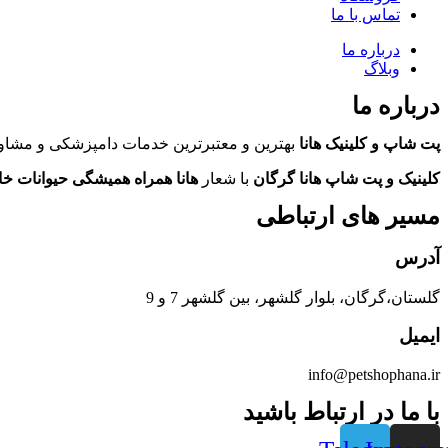
تماس با ما
درباره ما
وبلاگ
درباره ما
پت شاپ و کلینیک هانا
بهترین و معتبرترین خدمات دامپزشکی و مشاور
کلینیک و پت شاپ هانا گرگان
با شعار
هانا همراه همیشگی حیوانات خ
مسیر های ارتباطی
آدرس
گلستان،گرگان، بلوار گلشهر، بین گلشهر 7 و 9
ایمیل
info@petshophana.ir
با ما در ارتباط باشید