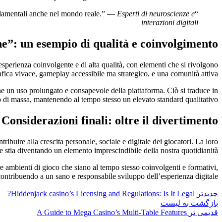
Esperti di neuroscienze e
“La partecipazione a giochi multiplayer può rafforzare il senso di appartenenza e migliorare le competenze comunicative, elementi fondamentali anche nel mondo reale.” —
interazioni digitali
ne”: un esempio di qualità e coinvolgimento
sperienza coinvolgente e di alta qualità, con elementi che si rivolgono
fica vivace, gameplay accessibile ma strategico, e una comunità attiva.
he un uso prolungato e consapevole della piattaforma. Ciò si traduce in
 di massa, mantenendo al tempo stesso un elevato standard qualitativo.
Considerazioni finali: oltre il divertimento
ibuire alla crescita personale, sociale e digitale dei giocatori. La loro
le stia diventando un elemento imprescindibile della nostra quotidianità.
are ambienti di gioco che siano al tempo stesso coinvolgenti e formativi,
contribuendo a un sano e responsabile sviluppo dell’esperienza digitale.
جدیدتر
Hiddenjack casino’s Licensing and Regulations: Is It Legal?
بازگشت به لیست
قدیمی تر
A Guide to Mega Casino’s Multi-Table Features