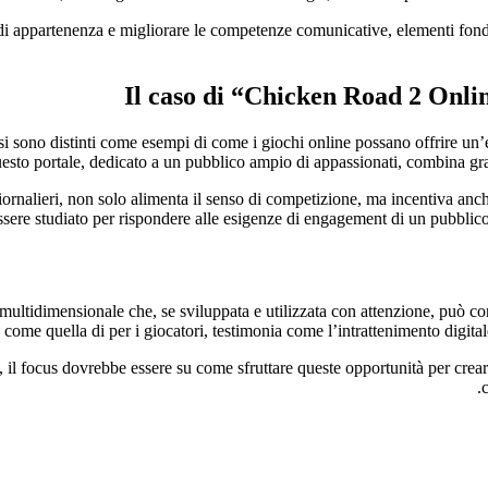
Il caso di “Chicken Road 2 Onli
si sono distinti come esempi di come i giochi online possano offrire un’e
uesto portale, dedicato a un pubblico ampio di appassionati, combina gra
iornalieri, non solo alimenta il senso di competizione, ma incentiva anc
sere studiato per rispondere alle esigenze di engagement di un pubblico
ultidimensionale che, se sviluppata e utilizzata con attenzione, può contr
à come quella di per i giocatori, testimonia come l’intrattenimento digita
ti, il focus dovrebbe essere su come sfruttare queste opportunità per cre