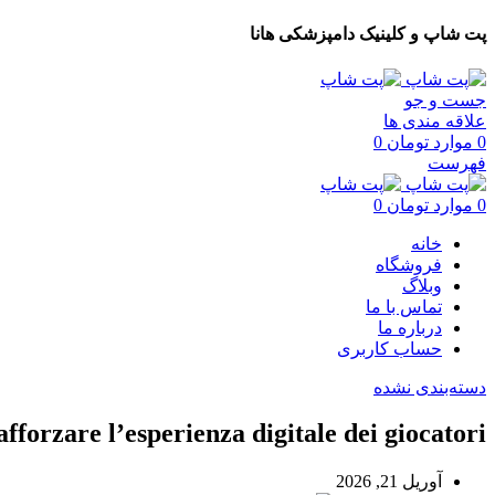
پت شاپ و کلینیک دامپزشکی هانا
جست و جو
علاقه مندی ها
0
موارد
تومان
0
فهرست
0
موارد
تومان
0
خانه
فروشگاه
وبلاگ
تماس با ما
درباره ما
حساب کاربری
دسته‌بندی نشده
rafforzare l’esperienza digitale dei giocatori
آوریل 21, 2026