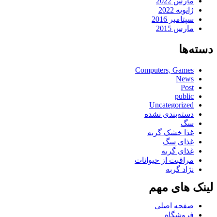
مارس 2022
ژانویه 2022
سپتامبر 2016
مارس 2015
دسته‌ها
Computers, Games
News
Post
public
Uncategorized
دسته‌بندی نشده
سگ
غذا خشک گربه
غذای سگ
غذای گربه
مراقبت از حیوانات
نژاد گربه
لینک های مهم
صفحه اصلی
فروشگاه