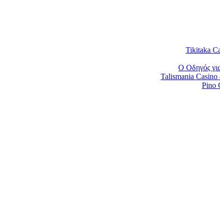
Tikitaka Ca
Ο Οδηγός για
Talismania Casino
Pino 