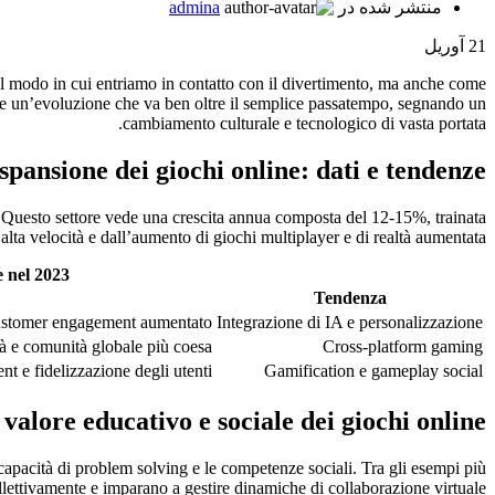
منتشر شده در
admina
21
آوریل
il modo in cui entriamo in contatto con il divertimento, ma anche come
ette un’evoluzione che va ben oltre il semplice passatempo, segnando un
cambiamento culturale e tecnologico di vasta portata.
spansione dei giochi online: dati e tendenze
 Questo settore vede una crescita annua composta del 12-15%, trainata
d alta velocità e dall’aumento di giochi multiplayer e di realtà aumentata.
e nel 2023
Tendenza
 customer engagement aumentato
Integrazione di IA e personalizzazione
tà e comunità globale più coesa
Cross-platform gaming
t e fidelizzazione degli utenti
Gamification e gameplay social
l valore educativo e sociale dei giochi online
apacità di problem solving e le competenze sociali. Tra gli esempi più
llettivamente e imparano a gestire dinamiche di collaborazione virtuale.