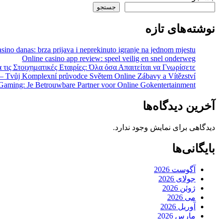
جستجو
نوشته‌های تازه
sino danas: brza prijava i neprekinuto igranje na jednom mjestu
Online casino app review: speel veilig en snel onderweg
 τις Στοιχηματικές Εταιρίες: Όλα όσα Απαιτείται να Γνωρίσετε
 – Tvůj Komplexní průvodce Světem Online Zábavy a Vítězství
Gaming: Je Betrouwbare Partner voor Online Gokentertainment
آخرین دیدگاه‌ها
دیدگاهی برای نمایش وجود ندارد.
بایگانی‌ها
آگوست 2026
جولای 2026
ژوئن 2026
می 2026
آوریل 2026
مارس 2026